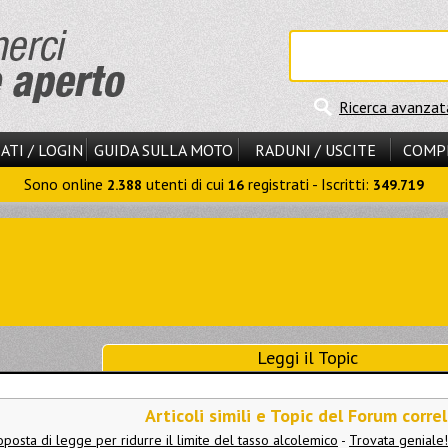
Ricerca avanzat
ATI / LOGIN
GUIDA SULLA MOTO
RADUNI / USCITE
COMP
Sono online
utenti di cui
registrati - Iscritti:
2.388
16
349.719
Leggi il Topic
Articoli simili e Topic del Forum correl
oposta di legge per ridurre il limite del tasso alcolemico
-
Trovata geniale!