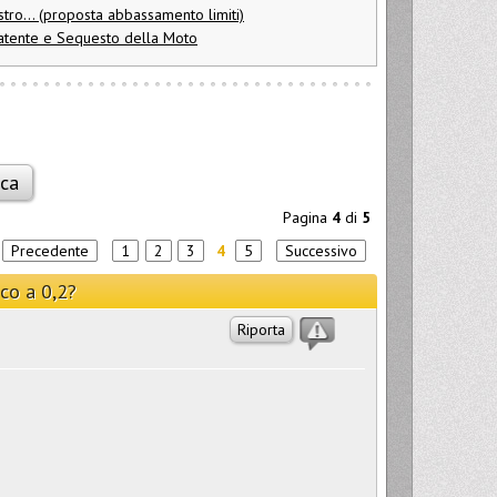
stro... (proposta abbassamento limiti)
Patente e Sequesto della Moto
Pagina
4
di
5
a
Precedente
1
2
3
4
5
Successivo
co a 0,2?
Riporta