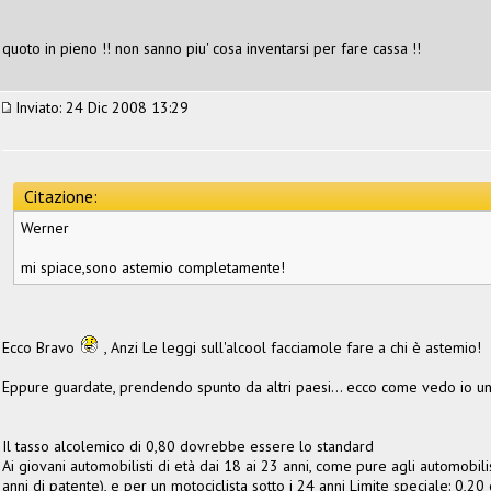
quoto in pieno !! non sanno piu' cosa inventarsi per fare cassa !!
Inviato: 24 Dic 2008 13:29
Citazione:
Werner
mi spiace,sono astemio completamente!
Ecco Bravo
, Anzi Le leggi sull'alcool facciamole fare a chi è astemio!
Eppure guardate, prendendo spunto da altri paesi... ecco come vedo io u
Il tasso alcolemico di 0,80 dovrebbe essere lo standard
Ai giovani automobilisti di età dai 18 ai 23 anni, come pure agli automobil
anni di patente), e per un motociclista sotto i 24 anni Limite speciale: 0,20 g