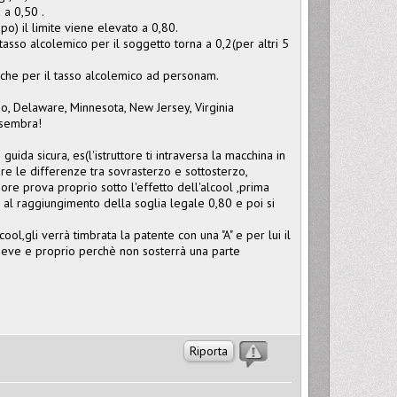
 a 0,50 .
po) il limite viene elevato a 0,80.
l tasso alcolemico per il soggetto torna a 0,2(per altri 5
anche per il tasso alcolemico ad personam.
do, Delaware, Minnesota, New Jersey, Virginia
 sembra!
ida sicura, es(l'istruttore ti intraversa la macchina in
are le differenze tra sovrasterzo e sottosterzo,
riore prova proprio sotto l'effetto dell'alcool ,prima
ino al raggiungimento della soglia legale 0,80 e poi si
ool,gli verrà timbrata la patente con una "A" e per lui il
n beve e proprio perchè non sosterrà una parte
Riporta