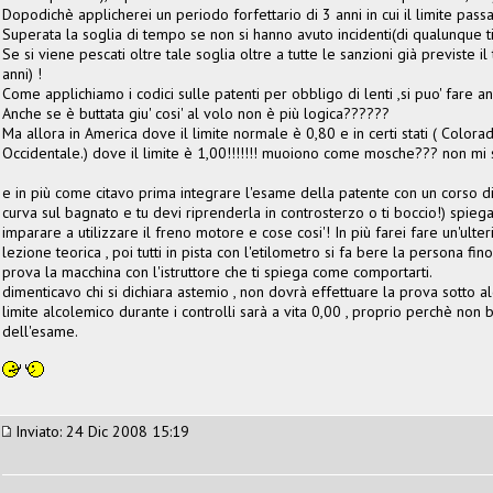
Dopodichè applicherei un periodo forfettario di 3 anni in cui il limite passa
Superata la soglia di tempo se non si hanno avuto incidenti(di qualunque ti
Se si viene pescati oltre tale soglia oltre a tutte le sanzioni già previste i
anni) !
Come applichiamo i codici sulle patenti per obbligo di lenti ,si puo' fare 
Anche se è buttata giu' cosi' al volo non è più logica??????
Ma allora in America dove il limite normale è 0,80 e in certi stati ( Colora
Occidentale.) dove il limite è 1,00!!!!!!! muoiono come mosche??? non mi
e in più come citavo prima integrare l'esame della patente con un corso di gu
curva sul bagnato e tu devi riprenderla in controsterzo o ti boccio!) spieg
imparare a utilizzare il freno motore e cose cosi'! In più farei fare un'ulte
lezione teorica , poi tutti in pista con l'etilometro si fa bere la persona f
prova la macchina con l'istruttore che ti spiega come comportarti.
dimenticavo chi si dichiara astemio , non dovrà effettuare la prova sotto alc
limite alcolemico durante i controlli sarà a vita 0,00 , proprio perchè no
dell'esame.
Inviato: 24 Dic 2008 15:19