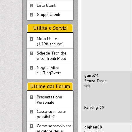
Lista Utenti
Gruppi Utenti
Utilità e Servizi
Moto Usate
(1.298 annunci)
Schede Tecniche
e confronti Moto
Negozi Attivi
sul Ting'Avert
gano74
Senza Targa
Ultime dal Forum
Presentazione
Personale
Ranking: 39
Casco su misura:
possibile?
Come sopravvivere
gighen88
al calore della