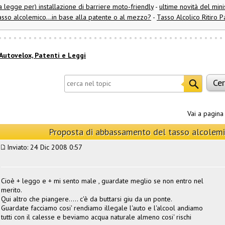
 legge per) installazione di barriere moto-friendly
-
ultime novità del mini
asso alcolemico...in base alla patente o al mezzo?
-
Tasso Alcolico Ritiro 
Autovelox, Patenti e Leggi
Vai a pagin
Proposta di abbassamento del tasso alcolemi
Inviato: 24 Dic 2008 0:57
Cioè + leggo e + mi sento male , guardate meglio se non entro nel
merito.
Qui altro che piangere..... c'è da buttarsi giu da un ponte.
Guardate facciamo cosi' rendiamo illegale l'auto e l'alcool andiamo
tutti con il calesse e beviamo acqua naturale almeno cosi' rischi