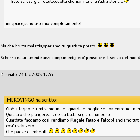
Ecco,saresti gia' fottuto,quella che narri tu e' un'altra storia...
mi spiace,sono astemio completamente!
Ma che brutta malattia,speriamo tu guarisca presto!
Scherzo naturalmente,anzi complimenti,pero' penso che il senso del mio dis
Inviato: 24 Dic 2008 12:59
MEROVINGO ha scritto:
Cioè + leggo e + mi sento male , guardate meglio se non entro nel mer
Qui altro che piangere..... c'è da buttarsi giu da un ponte.
Guardate facciamo cosi' rendiamo illegale l'auto e l'alcool andiamo tut
cosi' rischi zero......
Che paese di imbecilli