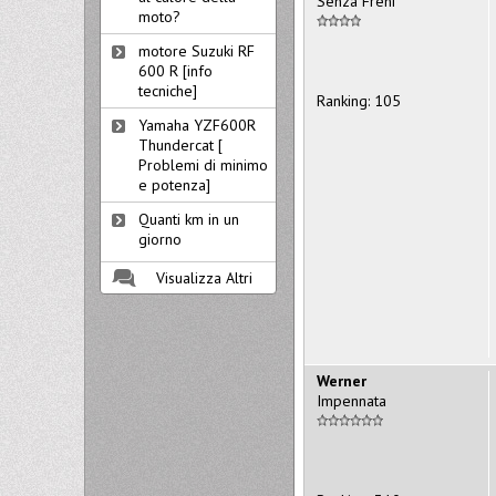
Senza Freni
moto?
motore Suzuki RF
600 R [info
tecniche]
Ranking: 105
Yamaha YZF600R
Thundercat [
Problemi di minimo
e potenza]
Quanti km in un
giorno
Visualizza Altri
Werner
Impennata