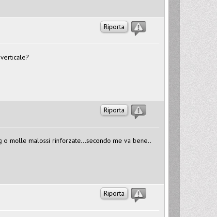
Riporta
verticale?
Riporta
ing o molle malossi rinforzate...secondo me va bene..
Riporta