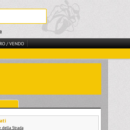
a
RO / VENDO
ati
e della Strada