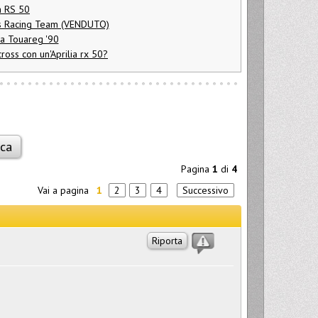
a RS 50
ais Racing Team (VENDUTO)
ia Touareg '90
cross con un'Aprilia rx 50?
Pagina
1
di
4
Vai a pagina
1
2
3
4
Successivo
Riporta