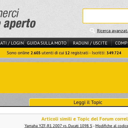
Ricerca avanzat
ATI / LOGIN
GUIDA SULLA MOTO
RADUNI / USCITE
COMP
Sono online
utenti di cui
registrati - Iscritti:
2.603
12
349.724
Leggi il Topic
Articoli simili e Topic del Forum correl
Yamaha YZF-R1 2007 vs. Ducati 1098 S
-
Modifiche al codic