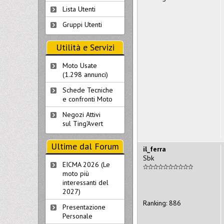
Lista Utenti
Gruppi Utenti
Utilità e Servizi
Moto Usate
(1.298 annunci)
Schede Tecniche
e confronti Moto
Negozi Attivi
sul Ting'Avert
Ultime dal Forum
il_ferra
Sbk
EICMA 2026 (Le
moto più
interessanti del
2027)
Ranking: 886
Presentazione
Personale