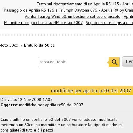
Tutto sul ripotenziamento di un Aprilia RS 125
-
Aprili
Passaggio da Aprilia RS 125 a Triumph Daytona 675.
-
Aprilia RX by Cr
Aprilia Tuareg Wind 50, un bestione col cuore piccolo
-
April
Marmitte racing x i bassi su HM cre six 2007
-
Si può entrare in pista da 
Moto 50cc
→
Enduro da 50 cc
modifiche per aprilia rx50 del 2007
Inviato: 18 Nov 2008 17:05
Oggetto
: modifiche per aprilia rx50 del 2007
Ciao a tutti ho un aprilia rx 50 del 2007 vorrei adesso modificarla
mettendo un 80cc,una marmitta e un carburatore.Ke tipo di marke mi
consigliate?di tutti e 3 i pezzi