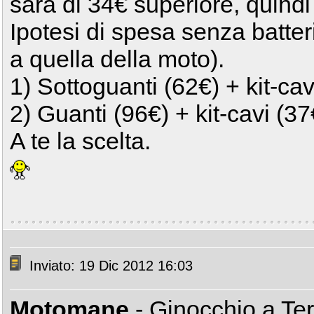
sarà di 34€ superiore, quindi
Ipotesi di spesa senza batter
a quella della moto).
1) Sottoguanti (62€) + kit-cav
2) Guanti (96€) + kit-cavi (3
A te la scelta.
Inviato: 19 Dic 2012 16:03
Motomane
- Ginocchio a Te