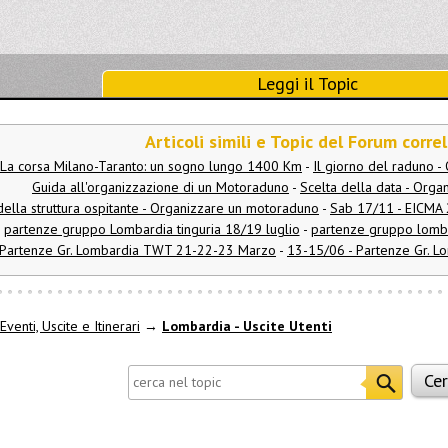
Leggi il Topic
Articoli simili e Topic del Forum correl
La corsa Milano-Taranto: un sogno lungo 1400 Km
-
Il giorno del raduno 
Guida all'organizzazione di un Motoraduno
-
Scelta della data - Org
della struttura ospitante - Organizzare un motoraduno
-
Sab 17/11 - EICMA
partenze gruppo Lombardia tinguria 18/19 luglio
-
partenze gruppo lomba
Partenze Gr. Lombardia TWT 21-22-23 Marzo
-
13-15/06 - Partenze Gr. Lo
Eventi, Uscite e Itinerari
→
Lombardia - Uscite Utenti