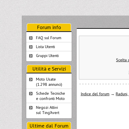
Forum info
FAQ sul Forum
Lista Utenti
Gruppi Utenti
Scelta 
Utilità e Servizi
Moto Usate
(1.298 annunci)
Schede Tecniche
Indice del forum
→
Raduni, 
e confronti Moto
Negozi Attivi
sul Ting'Avert
Ultime dal Forum