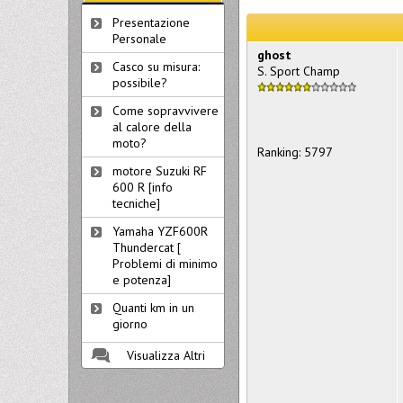
Presentazione
Personale
ghost
Casco su misura:
S. Sport Champ
possibile?
Come sopravvivere
al calore della
moto?
Ranking: 5797
motore Suzuki RF
600 R [info
tecniche]
Yamaha YZF600R
Thundercat [
Problemi di minimo
e potenza]
Quanti km in un
giorno
Visualizza Altri