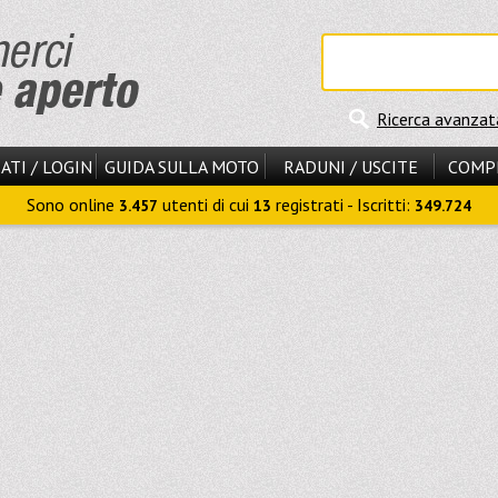
Ricerca avanzat
ATI / LOGIN
GUIDA SULLA MOTO
RADUNI / USCITE
COMP
Sono online
utenti di cui
registrati - Iscritti:
3.457
13
349.724