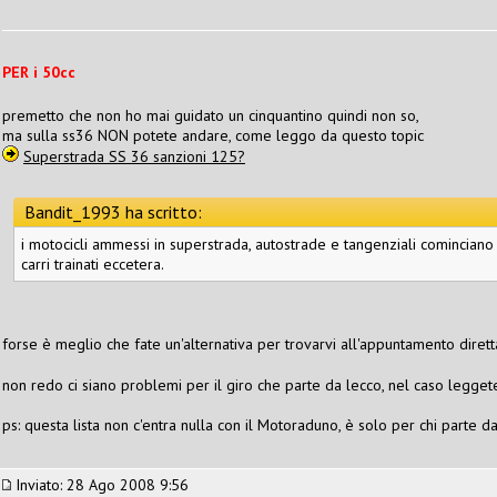
PER i 50cc
premetto che non ho mai guidato un cinquantino quindi non so,
ma sulla ss36 NON potete andare, come leggo da questo topic
Superstrada SS 36 sanzioni 125?
Bandit_1993 ha scritto:
i motocicli ammessi in superstrada, autostrade e tangenziali cominciano 
carri trainati eccetera.
forse è meglio che fate un'alternativa per trovarvi all'appuntamento diret
non redo ci siano problemi per il giro che parte da lecco, nel caso leggete
ps: questa lista non c'entra nulla con il Motoraduno, è solo per chi parte d
Inviato: 28 Ago 2008 9:56