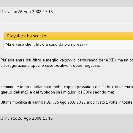
Inviato: 26 Ago 2008 15:15
Playblack ha scritto:
Ma è vero che il filtro a cono da più ripresa??
Piu' aria entra dal filtro e meglio vai(ovvio, carburando bene XD), ma un 
un'esagerazione...poche cose positive, troppe negative...
comunque io ho guadagnato molta coppia passando dall'airbox di un euro2 
quello dell'mc3 e del typhoon sn i migliori x i 50ini seondo me)
Ultima modifica di Hannibal91 il 26 Ago 2008 20:28, modificato 1 volta in totale
Inviato: 26 Ago 2008 15:18