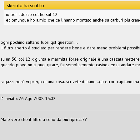
skerolo ha scritto:
io per adesso cel ho sul 12
ec omunque ho a,mici che ce l hanno montato anche su carburi piu cran
ogni pochino saltano fuori qst questioni...
il filtro aperto è studiato per rendere bene e dare meno problemi possibili
su un 50, col 12 x giunta e marmitta forse originale è una cazzata mettere il 
quando piove nn ci puoi girare, fai semplicemente casinos enza andare mol
ragazzi però vi prego di una cosa..scrivete italiano...gli errori capitano.ma
Inviato: 26 Ago 2008 15:02
Ma è vero che il filtro a cono da più ripresa??