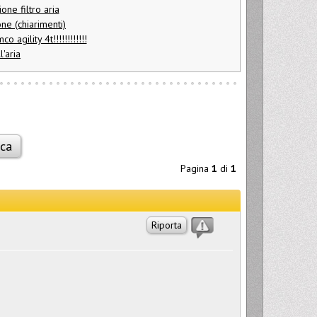
one filtro aria
one (chiarimenti)
o agility 4t!!!!!!!!!!!!
l'aria
Pagina
1
di
1
Riporta