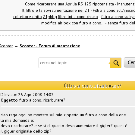
Come ricarburare una Aprilia RS 125 ripotenziata
-
Manutenzi
Il filtro e la sovralimentazione nei 2T
-
Filtro a cono sull'iniezi
collettore dritto,21phbg,filtro tnt a cono chiuso
-
filtro a cono su kymc
modifica air box con filtro a cono...
-
senza filtro del
Scooter
→
Scooter - Forum Alimentazione
filtro a cono..ricarburare?
Inviato: 26 Ago 2008 14:02
Oggetto
: filtro a cono..ricarburare?
ciao raga oggi ho montato sul mio zippetto un filtro a cono della one..
la mia domanda è:
devo ricarburare? e se si di quanto devo aumentare il gigler? quant è
il gigler originale dello zip?