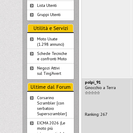
Lista Utenti
Gruppi Utenti
Utilità e Servizi
Moto Usate
(1.298 annunci)
Schede Tecniche
e confronti Moto
Negozi Attivi
sul Ting'Avert
polpi_91
Ultime dal Forum
Ginocchio a Terra
Corsarino
Scrambler [con
serbatoio
Superscrambler]
Ranking: 267
EICMA 2026 (Le
moto più