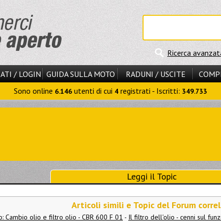
Ricerca avanzat
ATI / LOGIN
GUIDA SULLA MOTO
RADUNI / USCITE
COMP
Sono online
utenti di cui
registrati - Iscritti:
6.146
4
349.733
Leggi il Topic
Articoli simili e Topic del Forum correl
: Cambio olio e filtro olio - CBR 600 F 01
-
Il filtro dell'olio - cenni sul f