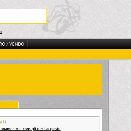
a
RO / VENDO
ati
unzionamento e consigli per l'acquisto