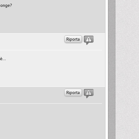
sponge?
Riporta
è...
Riporta