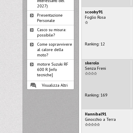
interessanti del
2027)
scooby91
Presentazione
Foglio Rosa
Personale
Casco su misura:
possibile?
Ranking: 12
Come sopravvivere
al calore della
moto?
skerolo
motore Suzuki RF
Senza Freni
600 R [info
tecniche]
Visualizza Altri
Ranking: 169
Hannibal91
Ginocchio a Terra