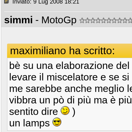
Inviato: 9 Lug 2008 18:21
simmi
- MotoGp
maximiliano ha scritto:
bè su una elaborazione del
levare il miscelatore e se s
me sarebbe anche meglio lev
vibbra un pò di più ma è pi
sentito dire
)
un lamps