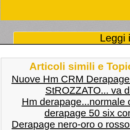
Leggi i
Articoli simili e Top
Nuove Hm CRM Derapage
StROZZATO... va da
Hm derapage...normale o
derapage 50 six comp
Derapage nero-oro o rosso-