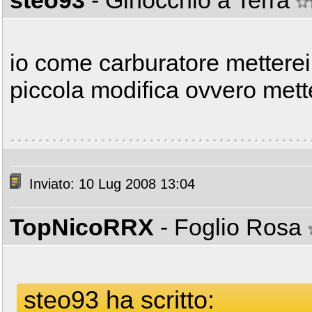
steo93
- Ginocchio a Terra
io come carburatore metterei
piccola modifica ovvero metter
Inviato: 10 Lug 2008 13:04
TopNicoRRX
- Foglio Rosa
steo93 ha scritto: