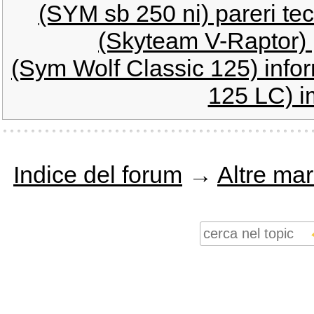
(SYM sb 250 ni) pareri tec
(Skyteam V-Raptor) 
(Sym Wolf Classic 125) infor
125 LC) i
Indice del forum
→
Altre ma