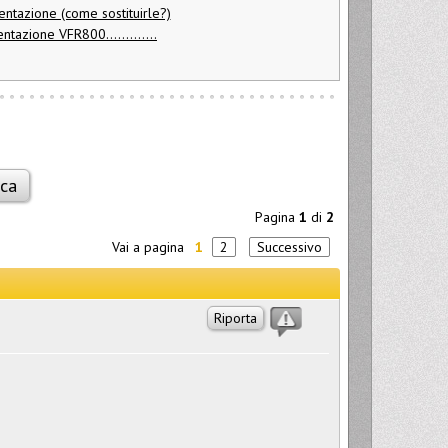
entazione (come sostituirle?)
tazione VFR800.............
Pagina
1
di
2
Vai a pagina
1
2
Successivo
Riporta