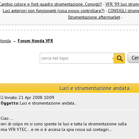
Cambio colore e font quadro strumentazione..Consigli!!
-
VFR '99 luci strum
Luci anteriori non funzionanti (cosa posso controllare?)
-
CONSIGLI strumen
Strumentazione aftermarket
-
Honda
→
Forum Honda VFR
Luci e strumentazione andata..
Inviato: 21 Apr 2008 10:09
Oggetto
: Luci e strumentazione andata..
Ciao ...
ieri di colpo mi si sono spente le luci e tutta la strumentazione sulla
mia VFR VTEC... e mi si è accesa la spia rossa sul contagiri...