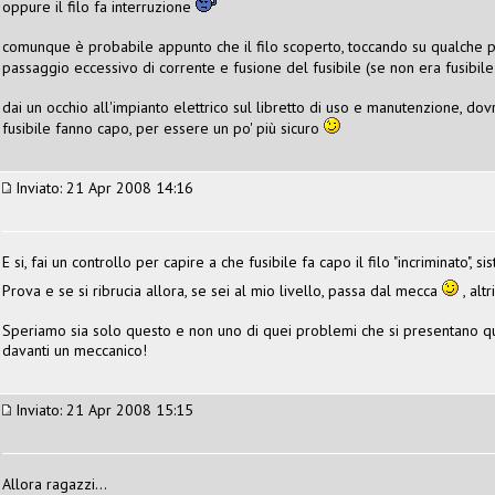
oppure il filo fa interruzione
comunque è probabile appunto che il filo scoperto, toccando su qualche pa
passaggio eccessivo di corrente e fusione del fusibile (se non era fusibil
dai un occhio all'impianto elettrico sul libretto di uso e manutenzione, dov
fusibile fanno capo, per essere un po' più sicuro
Inviato: 21 Apr 2008 14:16
E si, fai un controllo per capire a che fusibile fa capo il filo "incriminato", s
Prova e se si ribrucia allora, se sei al mio livello, passa dal mecca
, alt
Speriamo sia solo questo e non uno di quei problemi che si presentano qu
davanti un meccanico!
Inviato: 21 Apr 2008 15:15
Allora ragazzi...