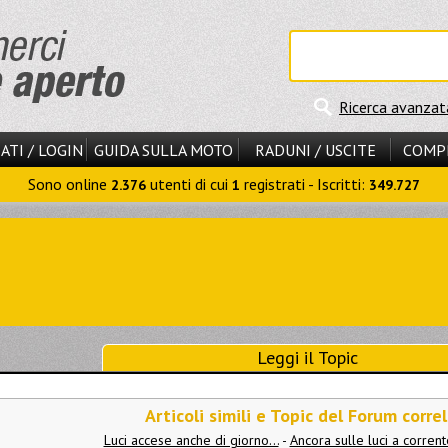
Ricerca avanzat
ATI / LOGIN
GUIDA SULLA MOTO
RADUNI / USCITE
COMP
Sono online
utenti di cui
registrati - Iscritti:
2.376
1
349.727
Leggi il Topic
Articoli simili e Topic del Forum correl
Luci accese anche di giorno...
-
Ancora sulle luci a corrent