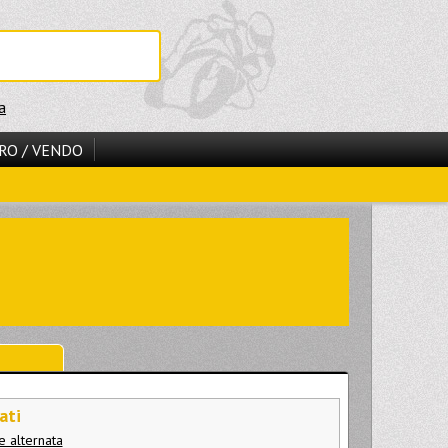
a
RO / VENDO
ati
e alternata