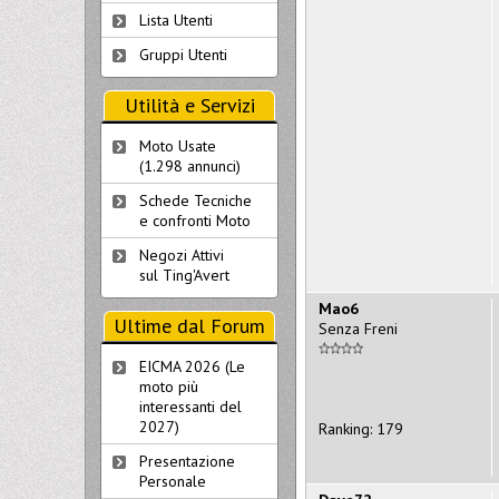
Lista Utenti
Gruppi Utenti
Utilità e Servizi
Moto Usate
(1.298 annunci)
Schede Tecniche
e confronti Moto
Negozi Attivi
sul Ting'Avert
Mao6
Ultime dal Forum
Senza Freni
EICMA 2026 (Le
moto più
interessanti del
2027)
Ranking: 179
Presentazione
Personale