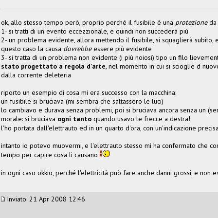
ok, allo stesso tempo però, proprio perché il fusibile è una
protezione
da 
1- si tratti di un evento eccezzionale, e quindi non succederà più
2- un problema evidente, allora mettendo il fusibile, si squaglierà subito, 
questo caso la causa
dovrebbe
essere più evidente
3- si tratta di un problema non evidente (i più noiosi) tipo un filo lieveme
stato progettato a regola d'arte
, nel momento in cui si scioglie d nuovo
dalla corrente deleteria
riporto un esempio di cosa mi era successo con la macchina:
un fusibile si bruciava (mi sembra che saltassero le luci)
lo cambiavo e durava senza problemi, poi si bruciava ancora senza un (s
morale: si bruciava
ogni tanto
quando usavo le frecce a destra!
l'ho portata dall'elettrauto ed in un quarto d'ora, con un'indicazione precisa
intanto io potevo muovermi, e l'elettrauto stesso mi ha confermato che co
tempo per capire cosa li causano
in ogni caso okkio, perché l'elettricità può fare anche danni grossi, e no
Inviato: 21 Apr 2008 12:46