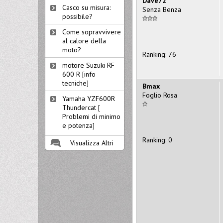
Dave72
Casco su misura:
Senza Benza
possibile?
Come sopravvivere
al calore della
moto?
Ranking: 76
motore Suzuki RF
600 R [info
tecniche]
Bmax
Foglio Rosa
Yamaha YZF600R
Thundercat [
Problemi di minimo
e potenza]
Ranking: 0
Visualizza Altri