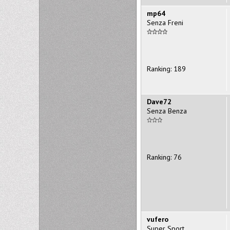
mp64
Senza Freni
Ranking: 189
Dave72
Senza Benza
Ranking: 76
vufero
Super Sport