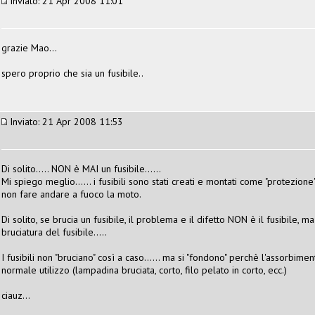
Inviato: 21 Apr 2008 11:01
grazie Mao...
spero proprio che sia un fusibile..
Inviato: 21 Apr 2008 11:53
Di solito..... NON è MAI un fusibile......
Mi spiego meglio...... i fusibili sono stati creati e montati come "protezion
non fare andare a fuoco la moto.
Di solito, se brucia un fusibile, il problema e il difetto NON è il fusibile, 
bruciatura del fusibile.....
I fusibili non "bruciano" così a caso...... ma si "fondono" perchè l'assorbim
normale utilizzo (lampadina bruciata, corto, filo pelato in corto, ecc.)
ciauz...