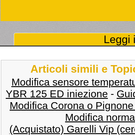
Leggi i
Articoli simili e Top
Modifica sensore temperatu
YBR 125 ED iniezione
-
Guid
Modifica Corona o Pignon
Modifica normat
(Acquistato) Garelli Vip (cer