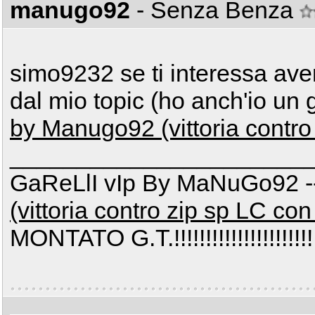
manugo92
- Senza Benza
simo9232 se ti interessa ave
dal mio topic (ho anch'io un ga
by Manugo92 (vittoria contro
______________________
GaReLlI vIp By MaNuGo92 
(vittoria contro zip sp LC co
MONTATO G.T.!!!!!!!!!!!!!!!!!!!!!!!