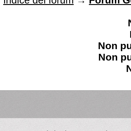
Indice del forum
→
Forum G
Non pu
Non pu