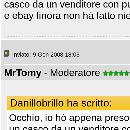
casco da un venditore con pun
e ebay finora non hà fatto ni
Inviato: 9 Gen 2008 18:03
MrTomy
- Moderatore
Danillobrillo ha scritto:
Occhio, io hò appena pres
un casco da un venditore co