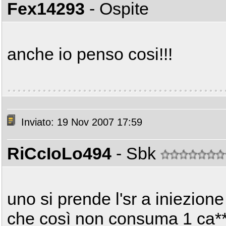
Fex14293
- Ospite
anche io penso cosi!!!
Inviato: 19 Nov 2007 17:59
RiCcIoLo494
- Sbk
uno si prende l'sr a iniezion
che così non consuma 1 ca**o