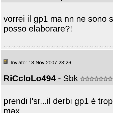
vorrei il gp1 ma nn ne sono 
posso elaborare?!
Inviato: 18 Nov 2007 23:26
RiCcIoLo494
- Sbk
prendi l'sr...il derbi gp1 è tro
max..................