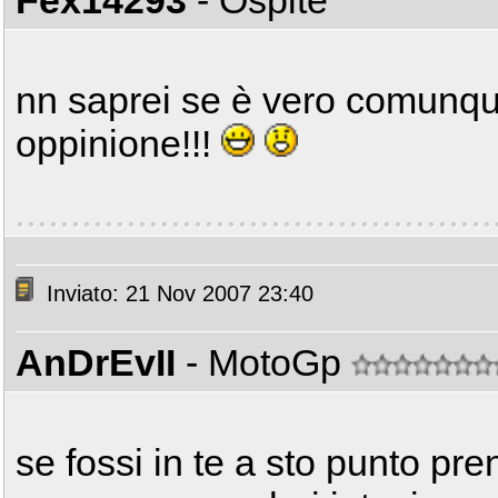
Fex14293
- Ospite
nn saprei se è vero comunqu
oppinione!!!
Inviato: 21 Nov 2007 23:40
AnDrEvII
- MotoGp
se fossi in te a sto punto pren