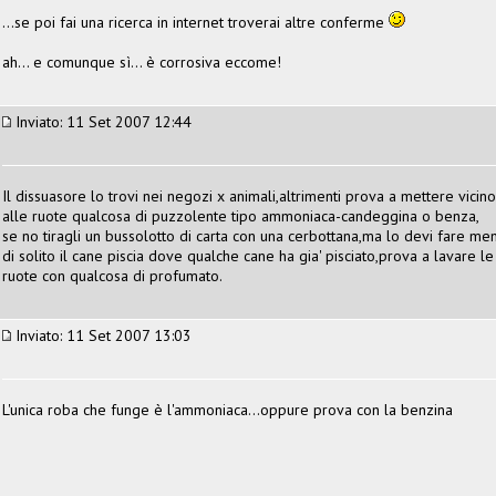
...se poi fai una ricerca in internet troverai altre conferme
ah... e comunque sì... è corrosiva eccome!
Inviato: 11 Set 2007 12:44
Il dissuasore lo trovi nei negozi x animali,altrimenti prova a mettere vicino
alle ruote qualcosa di puzzolente tipo ammoniaca-candeggina o benza,
se no tiragli un bussolotto di carta con una cerbottana,ma lo devi fare men
di solito il cane piscia dove qualche cane ha gia' pisciato,prova a lavare le
ruote con qualcosa di profumato.
Inviato: 11 Set 2007 13:03
L'unica roba che funge è l'ammoniaca...oppure prova con la benzina