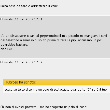
unica cosa da fare è addestrare il cane...
Inviato: 11 Set 2007 12:01
c'e' un dissuasore x cani al peperoncino,il mio piccolo mi mangiava i cavi
del telefono a smesso,di solito prima di fare la pipi' annusano un po'
dovrebbe bastare.
ciao LOC.
Inviato: 11 Set 2007 12:02
Tubrolo ha scritto:
scusa se te lo dico ma un paio di sculacciate quando lo fà? se è il tuo 
Eh, non ci avessi provato... ma ho scoperto un paio di cose: