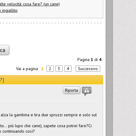
te velocità: cosa fare? (un cane)
 ingiallito
Pagina
1
di
4
Vai a pagina
1
2
3
4
Successivo
?]
Riporta
, alza la gambina e tira due spruzzi sempre e solo sul
o... più lupo che cane), sapete cosa potrei fare?Ci
no continuando così?