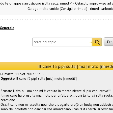
o le chiappe s'arrosticono (sulla sella, rimedi?)
-
Ostacolo improvviso ad al
Garage molto umido (Consigli e rimedi)
-
rimedi carbonio
Generale
Il cane fà pipì sulla [mia] moto [rimedi
Inviato: 11 Set 2007 11:55
Oggetto
: Il cane fà pipì sulla [mia] moto [rimedi?]
Scusate il titolo... ma non mi è venuto in mente niente di più esplicativo!!!
Il mio cane ha preso la mia moto per un'albero... ogni tanto và sulla ruota
cerchione.
Ora, il cane non mi ascolta neanche a pagarlo oro(è un husky non addestrat
sono dei prodotti non dannosi che allontanano i cani?Ed i cerchi si rovina