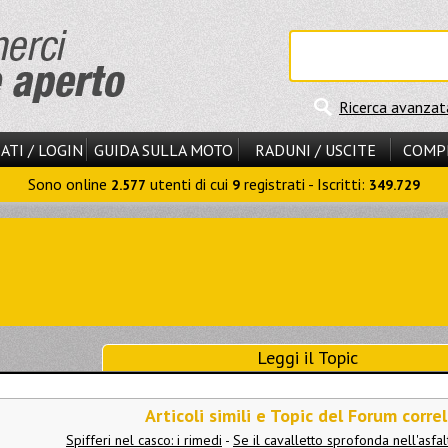
Ricerca avanzat
ATI / LOGIN
GUIDA SULLA MOTO
RADUNI / USCITE
COMP
Sono online
utenti di cui
registrati - Iscritti:
2.577
9
349.729
Leggi il Topic
Articoli simili e Topic del Forum correl
Spifferi nel casco: i rimedi
-
Se il cavalletto sprofonda nell'asfal