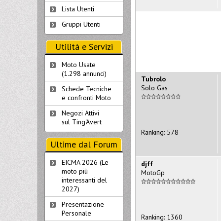
Lista Utenti
Gruppi Utenti
Utilità e Servizi
Moto Usate
(1.298 annunci)
Tubrolo
Solo Gas
Schede Tecniche
e confronti Moto
Negozi Attivi
sul Ting'Avert
Ranking: 578
Ultime dal Forum
EICMA 2026 (Le
djff
moto più
MotoGp
interessanti del
2027)
Presentazione
Personale
Ranking: 1360