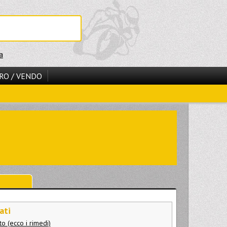
a
RO / VENDO
ati
to (ecco i rimedi)