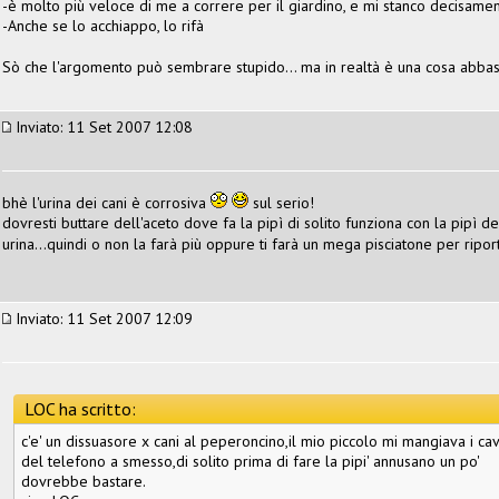
-è molto più veloce di me a correre per il giardino, e mi stanco decisamen
-Anche se lo acchiappo, lo rifà
Sò che l'argomento può sembrare stupido... ma in realtà è una cosa abbas
Inviato: 11 Set 2007 12:08
bhè l'urina dei cani è corrosiva
sul serio!
dovresti buttare dell'aceto dove fa la pipì di solito funziona con la pipì d
urina...quindi o non la farà più oppure ti farà un mega pisciatone per rip
Inviato: 11 Set 2007 12:09
LOC ha scritto:
c'e' un dissuasore x cani al peperoncino,il mio piccolo mi mangiava i cav
del telefono a smesso,di solito prima di fare la pipi' annusano un po'
dovrebbe bastare.