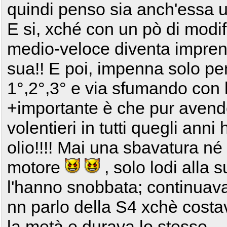
quindi penso sia anch'essa un
E si, xché con un pò di modif
medio-veloce diventa imprendi
sua!! E poi, impenna solo p
1°,2°,3° e via sfumando con l
+importante è che pur avendo
volentieri in tutti quegli anni 
olio!!!! Mai una sbavatura né
motore
, solo lodi alla s
l'hanno snobbata; continuav
nn parlo della S4 xchè cost
la metà e durava lo stesso..