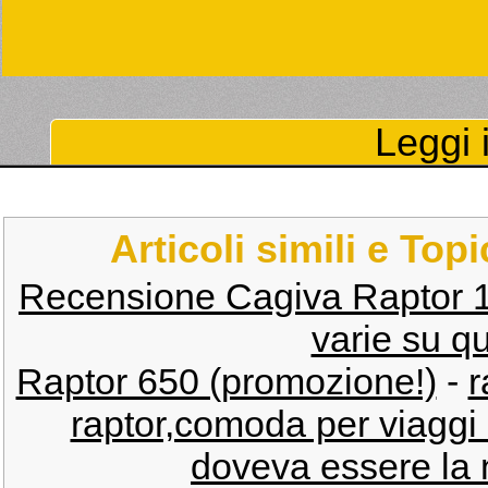
Leggi i
Articoli simili e Top
Recensione Cagiva Raptor 
varie su q
Raptor 650 (promozione!)
-
r
raptor,comoda per viaggi
doveva essere la 