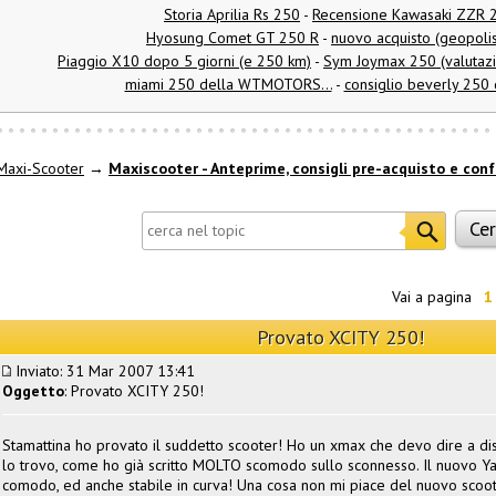
Storia Aprilia Rs 250
-
Recensione Kawasaki ZZR 
Hyosung Comet GT 250 R
-
nuovo acquisto (geopoli
Piaggio X10 dopo 5 giorni (e 250 km)
-
Sym Joymax 250 (valutazi
miami 250 della WTMOTORS...
-
consiglio beverly 250 
Maxi-Scooter
→
Maxiscooter - Anteprime, consigli pre-acquisto e conf
Vai a pagina
1
Provato XCITY 250!
Inviato: 31 Mar 2007 13:41
Oggetto
: Provato XCITY 250!
Stamattina ho provato il suddetto scooter! Ho un xmax che devo dire a dis
lo trovo, come ho già scritto MOLTO scomodo sullo sconnesso. Il nuovo Ya
comodo, ed anche stabile in curva! Una cosa non mi piace del nuovo scoot