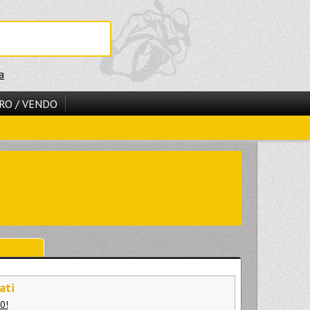
a
RO / VENDO
ati
0!