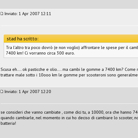
Inviato: 1 Apr 2007 12:11
stad ha scritto:
Tra l'altro tra poco dovrò (e non voglio) affrontare le spese per il camb
7400 km! Ci vorranno circa 300 euro.
Scusa eh.... ok pasticche e olio.... ma cambi le gomme a 7400 km? Come 
trattare male sotto i 10ooo km le gomme per scooteroni sono generalmen
Inviato: 1 Apr 2007 12:20
se consideri che vanno cambiate , come dici tu, a 10000, ora che hanno 74
quando cambiarle, nel momento in cui ho deciso di cambiare lo scooter, no
batteria!