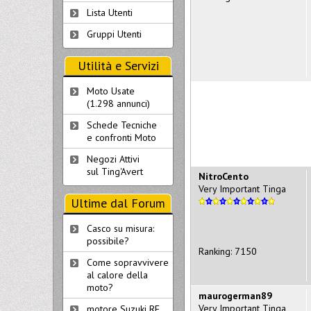
Lista Utenti
Gruppi Utenti
Utilità e Servizi
Moto Usate
(1.298 annunci)
Schede Tecniche
e confronti Moto
Negozi Attivi
sul Ting'Avert
NitroCento
Very Important Tinga
Ultime dal Forum
Casco su misura:
possibile?
Ranking: 7150
Come sopravvivere
al calore della
moto?
maurogerman89
Very Important Tinga
motore Suzuki RF