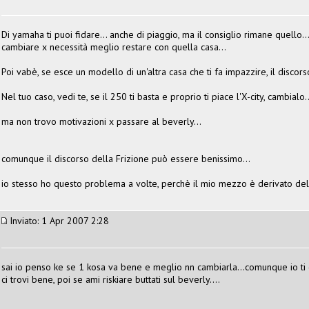
Di yamaha ti puoi fidare... anche di piaggio, ma il consiglio rimane quello..
cambiare x necessità meglio restare con quella casa...
Poi vabè, se esce un modello di un'altra casa che ti fa impazzire, il discors
Nel tuo caso, vedi te, se il 250 ti basta e proprio ti piace l'X-city, cambialo..
ma non trovo motivazioni x passare al beverly...
comunque il discorso della Frizione può essere benissimo...
io stesso ho questo problema a volte, perchè il mio mezzo è derivato del
Inviato: 1 Apr 2007 2:28
sai io penso ke se 1 kosa va bene e meglio nn cambiarla...comunque io ti c
ci trovi bene, poi se ami riskiare buttati sul beverly....