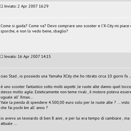
Inviato: 2 Apr 2007 16:29
Come si guida? Come va? Devo comprare uno scooter e l'X-City mi piace m
sporche, e non lo vedo bene, sbaglio?
Inviato: 16 Apr 2007 14:15
ciao Stad , io possiedo una Yamaha XCity che ho ritirato circa 10 giorni fa ..
è uno scooter fantastico sotto molti aspetti ,le ruote alte danno quel tocco
stesso molto agile. Esteticamente non teme rivali , il motore poteva essere 
uguale all' Xmax...
Vale la penda di spendere 4.500,00 euro solo per le ruote alte ? ... visto
che fai pochi km all' anno ?
io avevo un leonardo di ben 8 anni , e per lui era tempo di cambiare , ma 
attuale ...