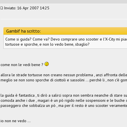
Inviato: 16 Apr 2007 14:25
Gambif ha scritto:
Come si guida? Come va? Devo comprare uno scooter e l'X-City mi piac
tortuose e sporche, e non lo vedo bene, sbaglio?
come non le vedi bene ?
allora le strade tortuose non creano nessun problema , anzi affronta delle
meglio se non sono sporche di ciottoli e sassolini ... perchè li , non c'è g
la guida è fantastica , ti dirò a salirci sopra non sembra neanche di stare su 
comoda anche i due , magari è un pò rigido nelle sospensioni e le buche o 
passeggero che sobbalza un pò , ma per il resto è uno scooter veramente O
io non ne vedo ...