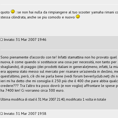
quoto
: se non hai nulla da rimpiangere al tuo scooter yamaha rimani c
stessa cilindrata, anche se piu comodo e nuovo
Inviato: 31 Mar 2007 19:46
Sono pienamente d'accordo con te! Infatti stamattina non ho provato quel
nuova, è come quando si sostituisce una cosa per necessità, non tanto per 
sbagliando), di piaggio (dei prodotti italiani in generale)meno, infatti, la 
era appena stato messo sul mercato per risanare un'azienda in declino, m
quest'ultimo, però, c'è chi ne parla bene (vedi forum beverlyclub.net) chi n
ieri mi ha detto che mi consiglia il 250 più che il 400 che pare abbia qual
credere??? Tra l'altro tra poco dovrò (e non voglio) affrontare le spese pe
ha 7400 km! Ci vorranno circa 300 euro.
Ultima modifica di stad il 31 Mar 2007 21:40, modificato 1 volta in totale
Inviato: 31 Mar 2007 19:58