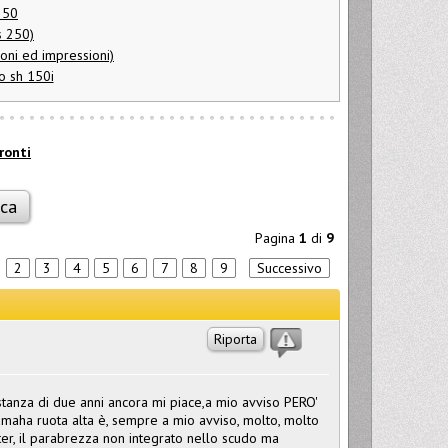
250
s 250)
oni ed impressioni)
o sh 150i
ronti
Pagina
1
di
9
2
3
4
5
6
7
8
9
Successivo
Riporta
tanza di due anni ancora mi piace,a mio avviso PERO'
maha ruota alta è, sempre a mio avviso, molto, molto
er, il parabrezza non integrato nello scudo ma