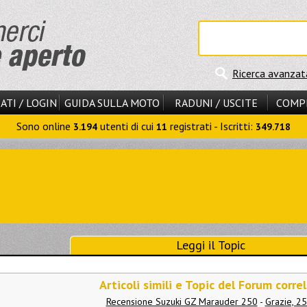
Ricerca avanzat
ATI / LOGIN
GUIDA SULLA MOTO
RADUNI / USCITE
COMP
Sono online
utenti di cui
registrati - Iscritti:
3.194
11
349.718
Leggi il Topic
Articoli simili e Topic del Forum correl
Recensione Suzuki GZ Marauder 250
-
Grazie, 25