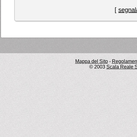
[
segnala
Mappa del Sito
-
Regolament
© 2003
Scala Reale S.