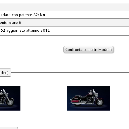
guidare con patente A2:
No
mento:
euro 3
352
aggiornato all'anno 2011
ndire)