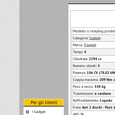
Modello o restyling prodot
Categoria:
Custom
Marca:
Triumph
Tempi:
4
Cilindrata:
2294 cc
Numero cilindri:
3
Potenza:
106 CV (78,02 kW
Coppia massima:
209 Nm
a
Peso a secco:
358 kg
Trasmissione:
a cardano
Raffreddamento:
Liquido
Per gli Utenti
Freni:
Ant 2 dischi - Post 
I Gadget
ABS:
Sì