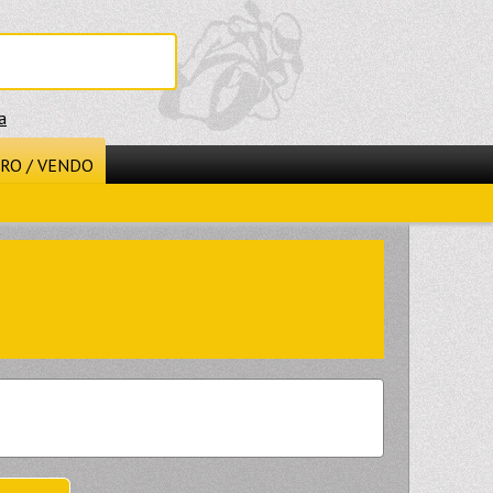
a
RO / VENDO