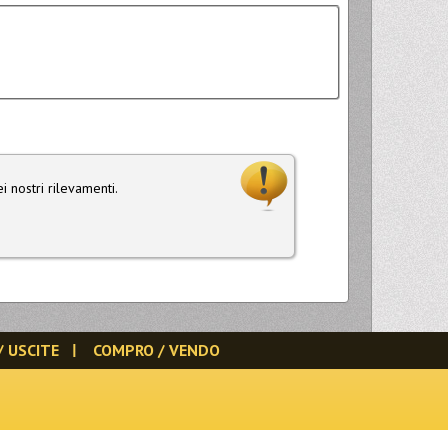
i nostri rilevamenti.
/ USCITE
COMPRO / VENDO