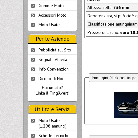
Gomme Moto
Altezza sella:
736 mm
Accessori Moto
Depotenziata, si può cioè 
Classificazione antinquina
Moto Usate
Prezzo di Listino:
euro 18.
Per le Aziende
Pubblicità sul Sito
Segnala Attività
Info Convenzioni
Immagini (click per ingra
Dicono di Noi
Hai un sito?
Linka il Ting'Avert!
Utilità e Servizi
Moto Usate
(1.298 annunci)
Schede Tecniche