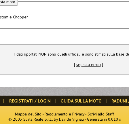
esta moto
stom e Chopper
I dati riportati NON sono quelli ufficiali e sono stimati sulla base de
[
segnala errori
]
REGISTRATI / LOGIN
GUIDA SULLA MOTO
RADUNI 
Mappa del Sito
-
Regolamento e Privacy
-
Scrivi allo Staff
© 2003
Scala Reale S.r.l.
, by
Davide Vignali
- Generata in 0.010 s