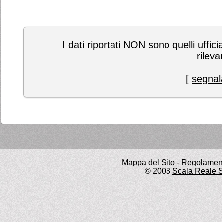
I dati riportati NON sono quelli uffici
rileva
[
segnala
Mappa del Sito
-
Regolament
© 2003
Scala Reale S.