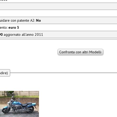
guidare con patente A2:
No
mento:
euro 3
90
aggiornato all'anno 2011
ndire)