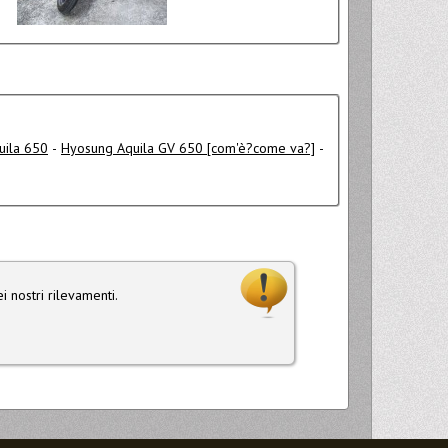
uila 650
-
Hyosung Aquila GV 650 [com'è?come va?]
-
i nostri rilevamenti.