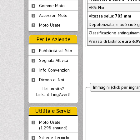
Gomme Moto
ABS:
No
Accessori Moto
Altezza sella:
705 mm
Depotenziata, si può cioè 
Moto Usate
Classificazione antinquina
Per le Aziende
Prezzo di Listino:
euro 6.9
Pubblicità sul Sito
Segnala Attività
Info Convenzioni
Dicono di Noi
Immagini (click per ingra
Hai un sito?
Linka il Ting'Avert!
Utilità e Servizi
Moto Usate
(1.298 annunci)
Schede Tecniche