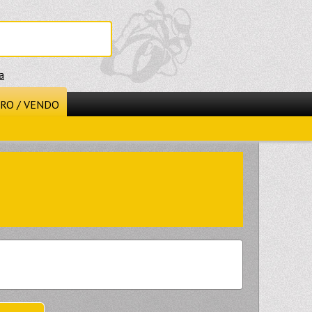
a
RO / VENDO