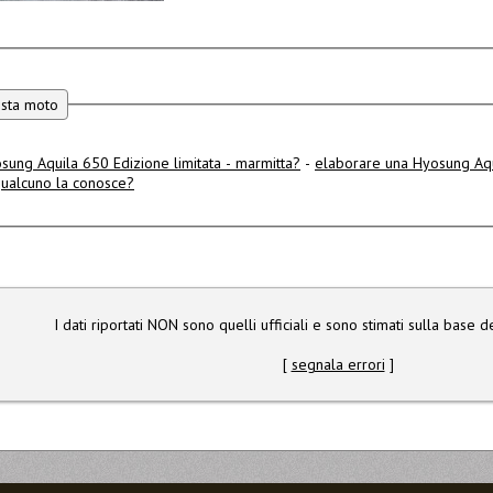
esta moto
sung Aquila 650 Edizione limitata - marmitta?
-
elaborare una Hyosung Aq
qualcuno la conosce?
I dati riportati NON sono quelli ufficiali e sono stimati sulla base de
[
segnala errori
]