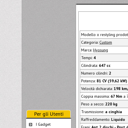
Modello o restyling prodot
Categoria:
Custom
Marca:
Hyosung
Tempi:
4
Cilindrata:
647 cc
Numero cilindri:
2
Potenza:
81 CV (59,62 kW)
Velocità dichiarata:
198 km
Coppia massima:
67 Nm
a 7
Peso a secco:
220 kg
Trasmissione:
a cinghia
Per gli Utenti
Raffreddamento:
Liquido
I Gadget
Freni:
Ant 2 dischi - Post 