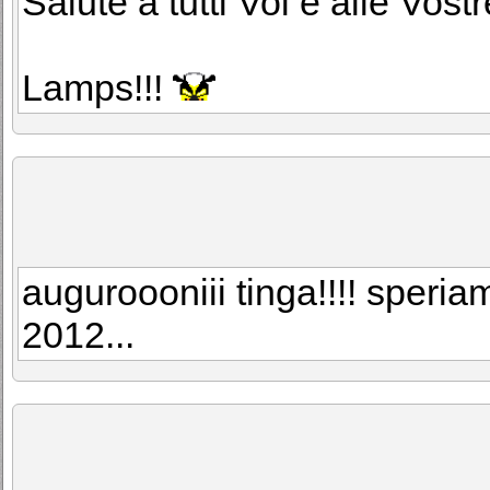
Salute a tutti Voi e alle Vost
Lamps!!!
auguroooniii tinga!!!! speria
2012...