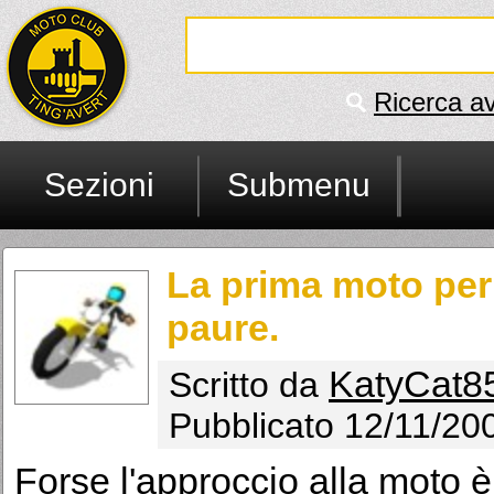
Ricerca a
Sezioni
Submenu
La prima moto per 
paure.
KatyCat8
Scritto da
Pubblicato 12/11/20
Forse l'approccio alla moto 