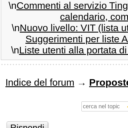
\n
Commenti al servizio Tin
calendario, comp
\n
Nuovo livello: VIT (lista u
Suggerimenti per liste A
\n
Liste utenti alla portata di
Indice del forum
→
Proposte
Rispondi