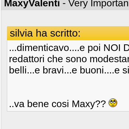
MaxyValenti
- Very Importa
silvia ha scritto:
...dimenticavo....e poi NO
redattori che sono modesta
belli...e bravi...e buoni....e s
..va bene cosi Maxy??