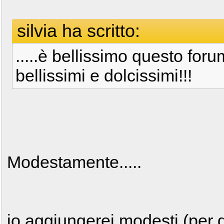
silvia ha scritto:
.....è bellissimo questo forum
bellissimi e dolcissimi!!!
Modestamente.....
io aggiungerei modesti (per 