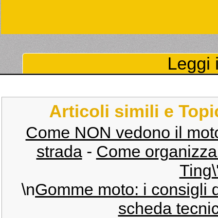
Leggi i
Articoli simili e Top
Come NON vedono il motocicl
strada
-
Come organizzare
Ting\
\n
Gomme moto: i consigli d
scheda tecni