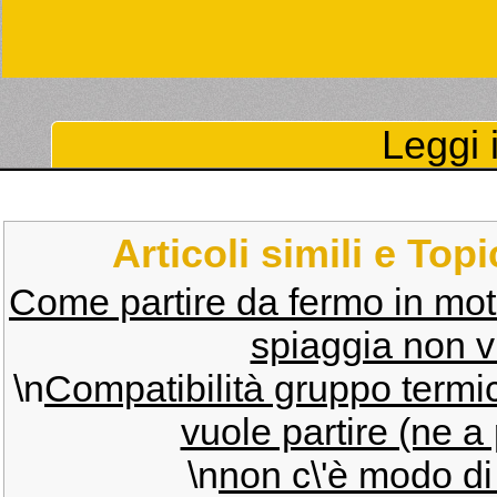
Leggi i
Articoli simili e Top
Come partire da fermo in mo
spiaggia non vu
\n
Compatibilità gruppo termi
vuole partire (ne a
\n
non c\'è modo di 