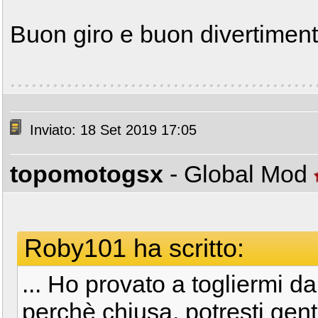
Buon giro e buon divertimen
Inviato: 18 Set 2019 17:05
topomotogsx
- Global Mod
Roby101 ha scritto:
... Ho provato a togliermi d
perchè chiusa, potresti gen