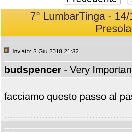
7° LumbarTinga - 14/1
Presola
Inviato: 3 Giu 2018 21:32
budspencer
- Very Importa
facciamo questo passo al p