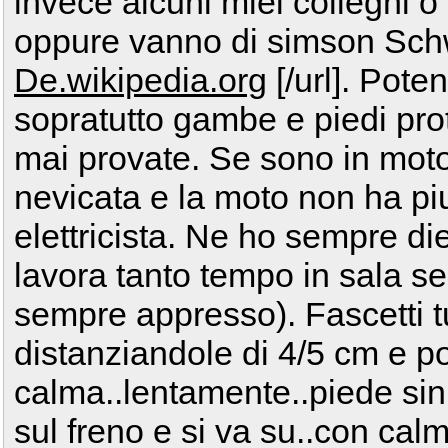
invece alcuni miei colleghi o
oppure vanno di simson Schw
De.wikipedia.org
[/url]. Pote
sopratutto gambe e piedi prot
mai provate. Se sono in mot
nevicata e la moto non ha piu
elettricista. Ne ho sempre di
lavora tanto tempo in sala s
sempre appresso). Fascetti tu
distanziandole di 4/5 cm e p
calma..lentamente..piede sinis
sul freno e si va su..con cal