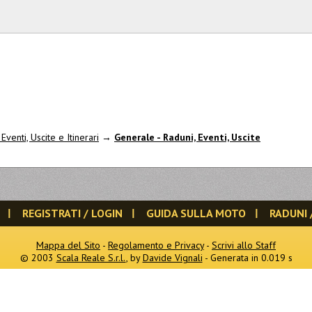
Eventi, Uscite e Itinerari
→
Generale - Raduni, Eventi, Uscite
REGISTRATI / LOGIN
GUIDA SULLA MOTO
RADUNI 
Mappa del Sito
-
Regolamento e Privacy
-
Scrivi allo Staff
© 2003
Scala Reale S.r.l.
, by
Davide Vignali
- Generata in 0.019 s