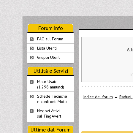
Forum info
FAQ sul Forum
Lista Utenti
Aff
Gruppi Utenti
Utilità e Servizi
I
Moto Usate
(1.298 annunci)
Schede Tecniche
Indice del forum
→
Raduni, 
e confronti Moto
Negozi Attivi
sul Ting'Avert
Ultime dal Forum