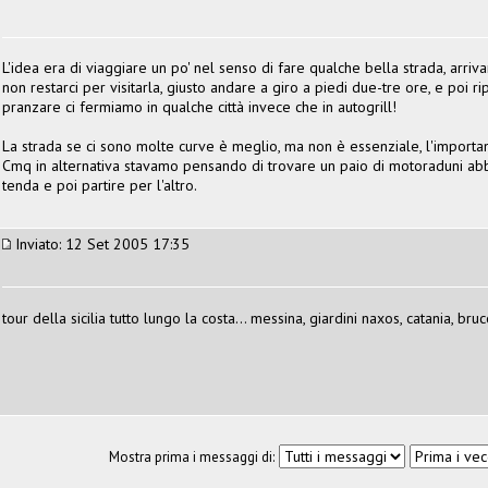
L'idea era di viaggiare un po' nel senso di fare qualche bella strada, arriv
non restarci per visitarla, giusto andare a giro a piedi due-tre ore, e poi r
pranzare ci fermiamo in qualche città invece che in autogrill!
La strada se ci sono molte curve è meglio, ma non è essenziale, l'importan
Cmq in alternativa stavamo pensando di trovare un paio di motoraduni abba
tenda e poi partire per l'altro.
Inviato: 12 Set 2005 17:35
tour della sicilia tutto lungo la costa... messina, giardini naxos, catania, bruco
Mostra prima i messaggi di: