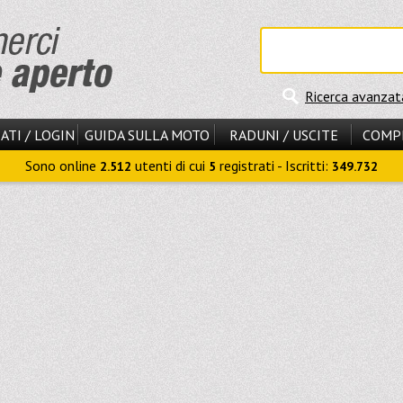
Ricerca avanzat
ATI / LOGIN
GUIDA SULLA MOTO
RADUNI / USCITE
COMP
Sono online
utenti di cui
registrati - Iscritti:
2.512
5
349.732