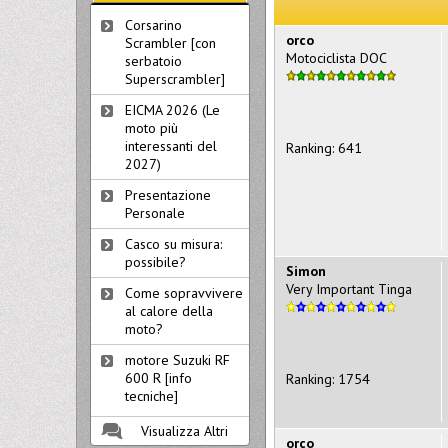
Corsarino
orco
Scrambler [con
Motociclista DOC
serbatoio
Superscrambler]
EICMA 2026 (Le
moto più
interessanti del
Ranking: 641
2027)
Presentazione
Personale
Casco su misura:
possibile?
Simon
Very Important Tinga
Come sopravvivere
al calore della
moto?
motore Suzuki RF
600 R [info
Ranking: 1754
tecniche]
Visualizza Altri
orco