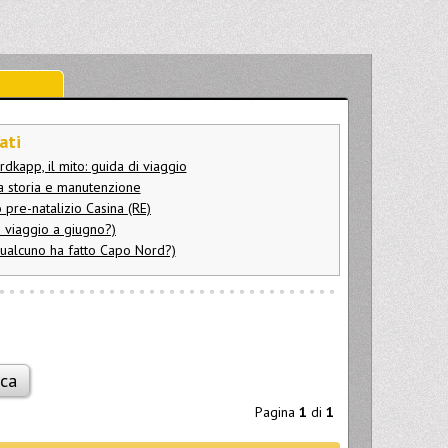
ati
dkapp, il mito: guida di viaggio
ra storia e manutenzione
 pre-natalizio Casina (RE)
 viaggio a giugno?)
qualcuno ha fatto Capo Nord?)
Pagina
1
di
1