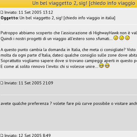
Un bel viaggetto 2, sig! [chiedo info viaggio i
Inviato: 11 Set 2005 13:12
Oggetto
: Un bel viaggetto 2, sig! [chiedo info viaggio in italia]
Putroppo abbiamo scoperto che l'assicurazione di HighwayHawk non è vali
Quindi i nostri progetti di un viaggio all'estero sono sfumati...
A questo punto cambia la domanda: in Italia, che meta ci consigliate? Visto
molta da ogni parte d'Italia, dateci qualche consiglio sulle zone dove abit
Soprattutto vogliamo sapere dove si trovano campeggi aperti in questo pe
E come al solito rinnovo l'invito: chi si volesse unire...
Inviato: 11 Set 2005 21:09
avete qualche preferenza ? volete fare più curve possibile o visitare anch
Inviato: 12 Set 2005 8:49