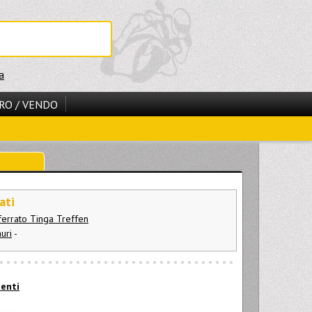
a
RO / VENDO
ati
ferrato Tinga Treffen
uri
-
tenti