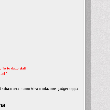
offerto dallo staff
ait"
l sabato sera, buono birra o colazione, gadget, toppa
na