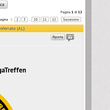
Pagina
1
di
12
pagina
1
2
3
...
10
11
12
Successivo
nferrato (AL)
Riporta
gaTreffen