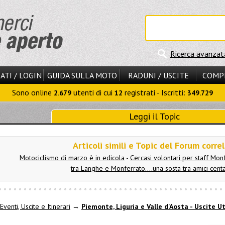
Ricerca avanzat
ATI / LOGIN
GUIDA SULLA MOTO
RADUNI / USCITE
COMP
Sono online
utenti di cui
registrati - Iscritti:
2.679
12
349.729
Leggi il Topic
Articoli simili e Topic del Forum correl
Motociclismo di marzo è in edicola
-
Cercasi volontari per staff Mon
tra Langhe e Monferrato....una sosta tra amici centa
Eventi, Uscite e Itinerari
→
Piemonte, Liguria e Valle d'Aosta - Uscite U