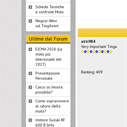
Schede Tecniche
e confronti Moto
Negozi Attivi
sul Ting'Avert
Ultime dal Forum
atti984
Very Important Tinga
EICMA 2026 (Le
moto più
interessanti del
2027)
Ranking: 409
Presentazione
Personale
Casco su misura:
possibile?
Come sopravvivere
al calore della
moto?
motore Suzuki RF
600 R [info