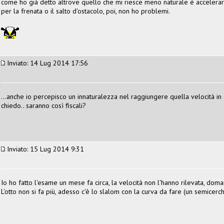
come ho già detto altrove quello che mi riesce meno naturale è accelera
per la frenata o il salto d'ostacolo, poi, non ho problemi.
Inviato: 14 Lug 2014 17:56
...anche io percepisco un innaturalezza nel raggiungere quella velocità in
chiedo.. saranno così fiscali?
Inviato: 15 Lug 2014 9:31
Io ho fatto l'esame un mese fa circa, la velocità non l'hanno rilevata, dom
L'otto non si fa più, adesso c'è lo slalom con la curva da fare (un semicerch