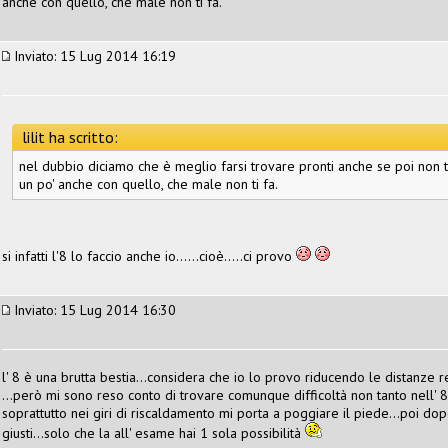
anche con quello, che male non ti fa.
Inviato: 15 Lug 2014 16:19
lilit ha scritto:
nel dubbio diciamo che è meglio farsi trovare pronti anche se poi non te 
un po' anche con quello, che male non ti fa.
si infatti l'8 lo faccio anche io......cioè.....ci provo
Inviato: 15 Lug 2014 16:30
l' 8 è una brutta bestia...considera che io lo provo riducendo le distanze r
...però mi sono reso conto di trovare comunque difficoltà non tanto nell' 8 
soprattutto nei giri di riscaldamento mi porta a poggiare il piede...poi dopo
giusti...solo che la all' esame hai 1 sola possibilità