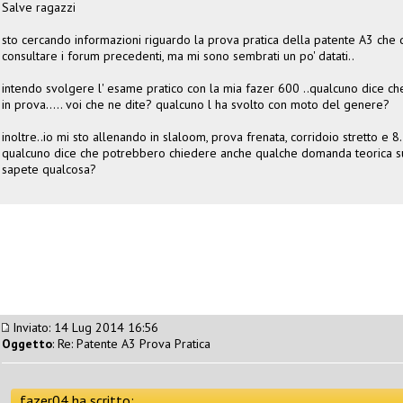
Salve ragazzi
sto cercando informazioni riguardo la prova pratica della patente A3 che 
consultare i forum precedenti, ma mi sono sembrati un po' datati..
intendo svolgere l' esame pratico con la mia fazer 600 ..qualcuno dice che v
in prova..... voi che ne dite? qualcuno l ha svolto con moto del genere?
inoltre..io mi sto allenando in slaloom, prova frenata, corridoio stretto e 8.
qualcuno dice che potrebbero chiedere anche qualche domanda teorica s
sapete qualcosa?
Inviato: 14 Lug 2014 16:56
Oggetto
: Re: Patente A3 Prova Pratica
fazer04 ha scritto: