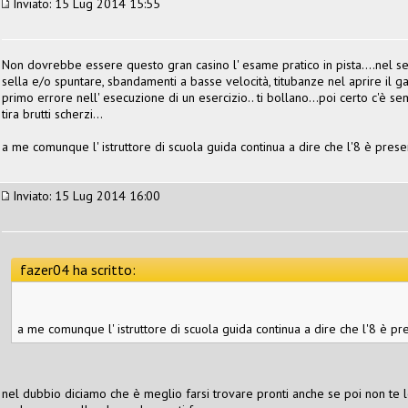
Inviato: 15 Lug 2014 15:55
Non dovrebbe essere questo gran casino l' esame pratico in pista....nel se
sella e/o spuntare, sbandamenti a basse velocità, titubanze nel aprire il ga
primo errore nell' esecuzione di un esercizio.. ti bollano...poi certo c'è 
tira brutti scherzi...
a me comunque l' istruttore di scuola guida continua a dire che l'8 è prese
Inviato: 15 Lug 2014 16:00
fazer04 ha scritto:
a me comunque l' istruttore di scuola guida continua a dire che l'8 è pr
nel dubbio diciamo che è meglio farsi trovare pronti anche se poi non te lo 