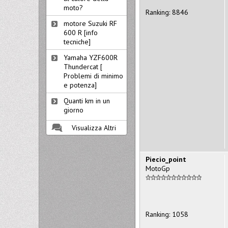
moto?
Ranking: 8846
motore Suzuki RF
600 R [info
tecniche]
Yamaha YZF600R
Thundercat [
Problemi di minimo
e potenza]
Quanti km in un
giorno
Visualizza Altri
Piecio_point
MotoGp
Ranking: 1058