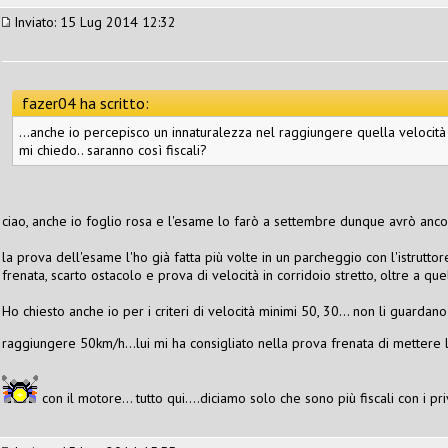
Inviato: 15 Lug 2014 12:32
fazer04 ha scritto:
...anche io percepisco un innaturalezza nel raggiungere quella velocità
mi chiedo.. saranno così fiscali?
ciao, anche io foglio rosa e l'esame lo farò a settembre dunque avrò anc
la prova dell'esame l'ho già fatta più volte in un parcheggio con l'istrutto
frenata, scarto ostacolo e prova di velocità in corridoio stretto, oltre a que
Ho chiesto anche io per i criteri di velocità minimi 50, 30... non li guard
raggiungere 50km/h...lui mi ha consigliato nella prova frenata di mettere 
con il motore... tutto qui....diciamo solo che sono più fiscali con i pri