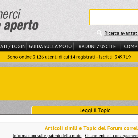
Ricerca avanzat
ATI / LOGIN
GUIDA SULLA MOTO
RADUNI / USCITE
COMP
Sono online
utenti di cui
registrati - Iscritti:
3.126
14
349.719
Leggi il Topic
Articoli simili e Topic del Forum correl
Informazioni sulle patenti della moto
-
Chiarimenti sul conseguiment