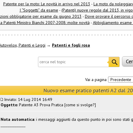
Patente per la moto: Le novità in arrivo nel 2013
-
La moto da noleggiare
I “Soggetti” da esame
-
(Patenti) nuove regole dal 2013, in vi
zioni obbligatorie per esame da giugno 2013
-
Dove provare il percorso d
a Patenti Ministro Bianchi 2007-2008: molte novità
-
Abbigliamento esame d
utovelox, Patenti e Leggi
→
Patenti e fogli rosa
Vai a pagina
Precedente
Nuovo esame pratico patenti A2 dal 2
Inviato: 14 Lug 2014 16:49
Oggetto
: Patente A3 Prova Pratica [come si svolge?]
Nota automatica
: i messaggi aggiunti da questo punto in poi sono stati g
______________