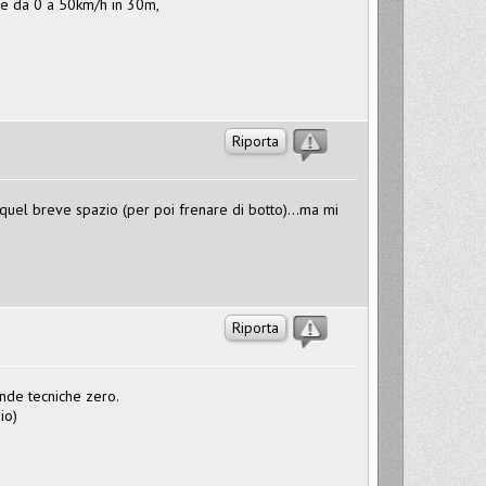
re da 0 a 50km/h in 30m,
Riporta
 quel breve spazio (per poi frenare di botto)...ma mi
Riporta
ande tecniche zero.
io)