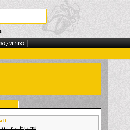
a
RO / VENDO
ati
o delle varie patenti