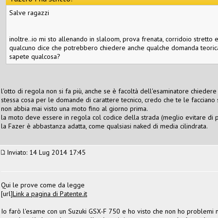
Salve ragazzi
inoltre..io mi sto allenando in slaloom, prova frenata, corridoio stretto e
qualcuno dice che potrebbero chiedere anche qualche domanda teorica
sapete qualcosa?
l'otto di regola non si fa più, anche se è facoltà dell'esaminatore chiedere
stessa cosa per le domande di carattere tecnico, credo che te le facciano 
non abbia mai visto una moto fino al giorno prima.
la moto deve essere in regola col codice della strada (meglio evitare di pre
la Fazer è abbastanza adatta, come qualsiasi naked di media cilindrata.
Inviato: 14 Lug 2014 17:45
Qui le prove come da legge
[url]
Link a pagina di Patente.it
Io farò l'esame con un Suzuki GSX-F 750 e ho visto che non ho problemi ne