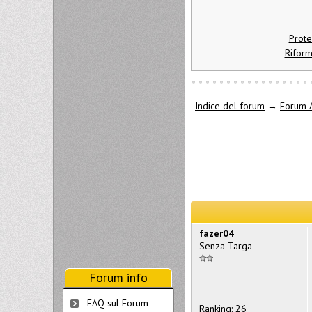
Prote
Riform
Indice del forum
→
Forum A
fazer04
Senza Targa
Forum info
FAQ sul Forum
Ranking: 26