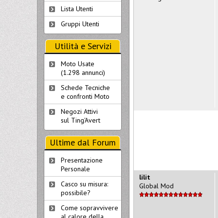
Lista Utenti
Gruppi Utenti
Utilità e Servizi
Moto Usate
(1.298 annunci)
Schede Tecniche
e confronti Moto
Negozi Attivi
sul Ting'Avert
Ultime dal Forum
Presentazione
Personale
lilit
Casco su misura:
Global Mod
possibile?
Come sopravvivere
al calore della