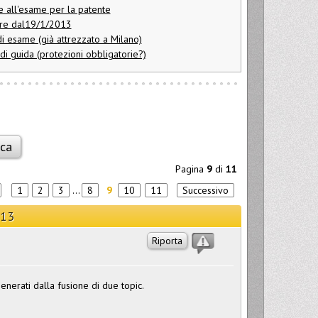
 all'esame per la patente
gore dal19/1/2013
i esame (già attrezzato a Milano)
i guida (protezioni obbligatorie?)
Pagina
9
di
11
1
2
3
...
8
9
10
11
Successivo
013
Riporta
enerati dalla fusione di due topic.