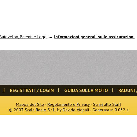
utovelox, Patenti e Leggi
→
Informazioni generali sulle assicurazioni
REGISTRATI / LOGIN
GUIDA SULLA MOTO
RADUNI 
Mappa del Sito
-
Regolamento e Privacy
-
Scrivi allo Staff
© 2003
Scala Reale S.r.l.
, by
Davide Vignali
- Generata in 0.032 s