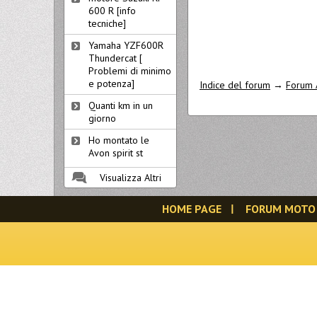
600 R [info
tecniche]
Yamaha YZF600R
Thundercat [
Problemi di minimo
e potenza]
Indice del forum
→
Forum A
Quanti km in un
giorno
Ho montato le
Avon spirit st
Visualizza Altri
HOME PAGE
FORUM MOTO