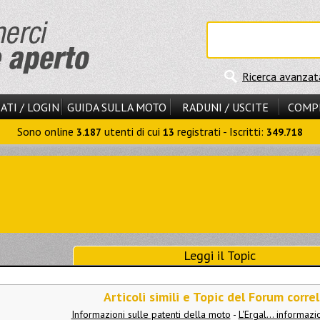
Ricerca avanzat
ATI / LOGIN
GUIDA SULLA MOTO
RADUNI / USCITE
COMP
Sono online
utenti di cui
registrati - Iscritti:
3.187
13
349.718
Leggi il Topic
Articoli simili e Topic del Forum correl
Informazioni sulle patenti della moto
-
L'Ergal... informazi