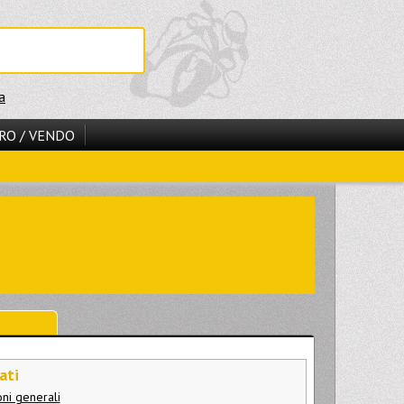
a
RO / VENDO
ati
oni generali