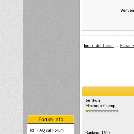
Benvenu
Indice del forum
→
Forum A
SunFun
Minimoto Champ
Forum info
FAQ sul Forum
Ranking: 1617