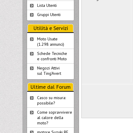
Lista Utenti
Gruppi Utenti
Utilità e Servizi
Moto Usate
(1.298 annunci)
Schede Tecniche
e confronti Moto
Negozi Attivi
sul Ting'Avert
Ultime dal Forum
Casco su misura:
possibile?
Come sopravvivere
al calore della
moto?
motore Suzuki RF