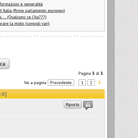
formazioni e generalità
ud Italia (firme parlamento europeo)
i.... (Qualcuno ce l'ha???)
rare la moto (consigli vari)
Pagina
3
di
3
Vai a pagina
Precedente
1
2
3
.it]
Riporta