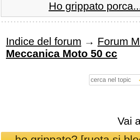
Ho grippato porca..
Indice del forum
→
Forum M
Meccanica Moto 50 cc
Vai 
ho grippato? [ruota si bl