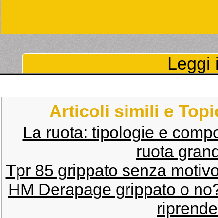
Leggi i
Articoli simili e Top
La ruota: tipologie e comp
ruota grand
Tpr 85 grippato senza motivo!
HM Derapage grippato o no
riprende 