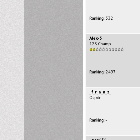
Ranking: 332
Alex-5
125 Champ
Ranking: 2497
_f_r_a_n_z_
Ospite
Ranking: -
Luca636