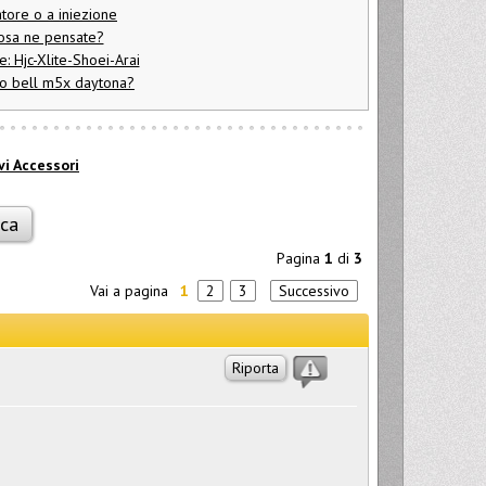
atore o a iniezione
osa ne pensate?
e: Hjc-Xlite-Shoei-Arai
 o bell m5x daytona?
vi Accessori
Pagina
1
di
3
Vai a pagina
1
2
3
Successivo
Riporta