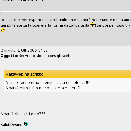
Io dico che, per esperienza, probabilmente ti andrà bene uno e non ti andr
quindi la scelta la opererà la forma della tua testa
! se poi per caso ti 
Inviato: 1 Ott 2006 14:02
Oggetto
: Re: Arai o shoei [consigli scelta]
kataweb ha scritto:
Arai o shoei eterno dilemma aiutatemi please!!!!!
A parità euro più o meno quale scegliere?
A parità di quanti euro???
SalutiDesmo