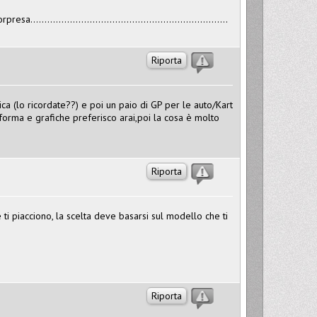
................................................................
Riporta
lica (lo ricordate??) e poi un paio di GP per le auto/Kart
forma e grafiche preferisco arai,poi la cosa è molto
Riporta
 ti piacciono, la scelta deve basarsi sul modello che ti
Riporta