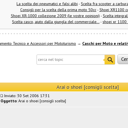
La scelta dei pneumatici e falsi alibi
-
Scelta fra scooter a carbur
Consigli per la scelta della prima moto 50cc
-
Shoei XR1100 c
Shoei XR-1000 collezione 2009 (le vostre opinioni)
-
Scelta integral
Scelta casco, aiuto dalla giungla del commerciale...
-
shoei xr 1100
amento Tecnico e Accessori per Mototurismo
→
Caschi per Moto e relati
Arai o shoei [consigli scelta]
Inviato: 30 Set 2006 17:31
Oggetto
: Arai o shoei [consigli scelta]