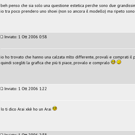
beh penso che sia solo una questione estetica perche sono due grandissi
io tra poco prendero uno shoei (non so ancora il modello) ma ripeto sono
Inviato: 1 Ott 2006 0:58
io ho trovato che hanno una calzata mlto differente, provali e comprati il 
quindi scegliti la grafica che più ti piace, provalo e compralo
Inviato: 1 Ott 2006 1:22
Io ti dico Arai xkè ho un Arai
Inviato: 1 Ott 2006 2:38