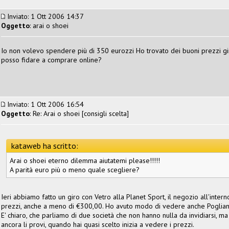
Inviato: 1 Ott 2006 14:37
Oggetto
: arai o shoei
Io non volevo spendere più di 350 eurozzi Ho trovato dei buoni prezzi gira
posso fidare a comprare online?
Inviato: 1 Ott 2006 16:54
Oggetto
: Re: Arai o shoei [consigli scelta]
kataweb ha scritto:
Arai o shoei eterno dilemma aiutatemi please!!!!!
A parità euro più o meno quale scegliere?
Ieri abbiamo fatto un giro con Vetro alla Planet Sport, il negozio all'intern
prezzi, anche a meno di €300,00. Ho avuto modo di vedere anche Pogliani
E' chiaro, che parliamo di due società che non hanno nulla da invidiarsi, ma 
ancora li provi, quando hai quasi scelto inizia a vedere i prezzi.