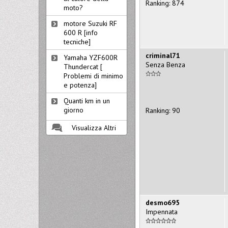
Ranking: 874
moto?
motore Suzuki RF
600 R [info
tecniche]
criminal71
Yamaha YZF600R
Senza Benza
Thundercat [
Problemi di minimo
e potenza]
Quanti km in un
giorno
Ranking: 90
Visualizza Altri
desmo695
Impennata