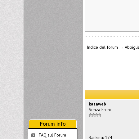
Indice del forum
→
Abbigli
kataweb
Senza Freni
Forum info
FAQ sul Forum
Ranking: 174