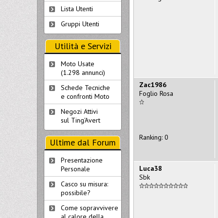
Lista Utenti
Gruppi Utenti
Utilità e Servizi
Moto Usate
(1.298 annunci)
Zac1986
Schede Tecniche
Foglio Rosa
e confronti Moto
Negozi Attivi
sul Ting'Avert
Ranking: 0
Ultime dal Forum
Presentazione
Luca38
Personale
Sbk
Casco su misura:
possibile?
Come sopravvivere
al calore della