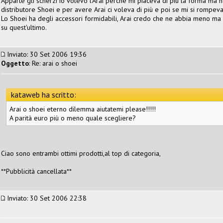
Apparte gli scherzi io volevo l'Arai perchè mi piaceva di più la forma ma 
distributore Shoei e per avere Arai ci voleva di più e poi se mi si rompev
Lo Shoei ha degli accessori formidabili, Arai credo che ne abbia meno ma
su quest'ultimo.
Inviato: 30 Set 2006 19:36
Oggetto
: Re: arai o shoei
kataweb ha scritto:
Arai o shoei eterno dilemma aiutatemi please!!!!!
A parità euro più o meno quale scegliere?
Ciao sono entrambi ottimi prodotti,al top di categoria,
**Pubblicità cancellata**
Inviato: 30 Set 2006 22:38