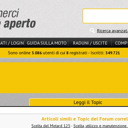
Ricerca avanzat
ATI / LOGIN
GUIDA SULLA MOTO
RADUNI / USCITE
COMP
Sono online
utenti di cui
registrati - Iscritti:
3.086
8
349.721
Leggi il Topic
Articoli simili e Topic del Forum correl
Scelta del Motard 125
-
Scelta, utilizzo e manutenzione