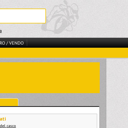
a
RO / VENDO
ati
 del casco