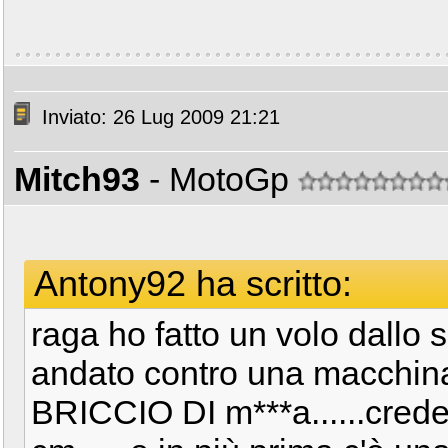
Inviato: 26 Lug 2009 21:21
Mitch93
- MotoGp
Antony92 ha scritto:
raga ho fatto un volo dallo s
andato contro una macchina..
BRICCIO DI m***a......crede