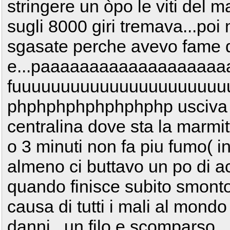
stringere un òpo le viti del 
sugli 8000 giri tremava...poi
sgasate perche avevo fame 
e...paaaaaaaaaaaaaaa
fuuuuuuuuuuuuuuuuuuuuuu
phphphphphphphphp usciva t
centralina dove sta la marmit
o 3 minuti non fa piu fumo( in
almeno ci buttavo un po di
quando finisce subito smonto
causa di tutti i mali al mondo 
danni...un filo e scomparso...