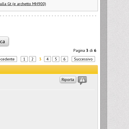
ulla Gt (e archetto MH900)
Pagina
3
di
6
ecedente
1
2
3
4
5
6
Successivo
Riporta