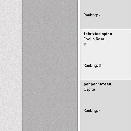
Ranking: -
fabriziociopino
Foglio Rosa
Ranking: 0
peppechateau
Ospite
Ranking: -