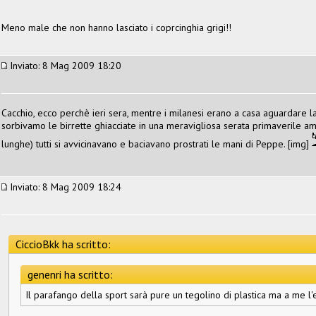
Meno male che non hanno lasciato i coprcinghia grigi!!
Inviato: 8 Mag 2009 18:20
Cacchio, ecco perchè ieri sera, mentre i milanesi erano a casa aguardare la
sorbivamo le birrette ghiacciate in una meravigliosa serata primaverile am
lunghe) tutti si avvicinavano e baciavano prostrati le mani di Peppe. [img]
Inviato: 8 Mag 2009 18:24
CiccioBkk ha scritto:
genenri ha scritto:
Il parafango della sport sarà pure un tegolino di plastica ma a me l'e