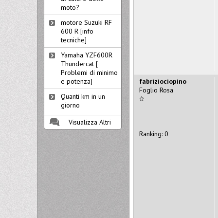
moto?
motore Suzuki RF
600 R [info
tecniche]
Yamaha YZF600R
Thundercat [
Problemi di minimo
fabriziociopino
e potenza]
Foglio Rosa
Quanti km in un
giorno
Visualizza Altri
Ranking: 0