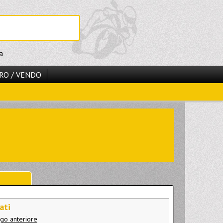
a
RO / VENDO
ati
go anteriore