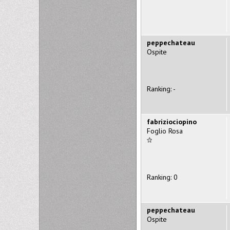
peppechateau
Ospite
Ranking: -
fabriziociopino
Foglio Rosa
Ranking: 0
peppechateau
Ospite