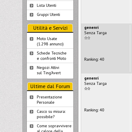
Lista Utenti
Gruppi Utenti
Utilità e Servizi
genenri
Senza Targa
Moto Usate
(1.298 annunci)
Schede Tecniche
e confronti Moto
Ranking: 40
Negozi Attivi
sul Ting'Avert
genenri
Senza Targa
Ultime dal Forum
Presentazione
Personale
Ranking: 40
Casco su misura:
possibile?
Come sopravvivere
al calore della