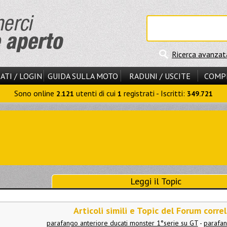
Ricerca avanzat
ATI / LOGIN
GUIDA SULLA MOTO
RADUNI / USCITE
COMP
Sono online
utenti di cui
registrati - Iscritti:
2.121
1
349.721
Leggi il Topic
Articoli simili e Topic del Forum correl
parafango anteriore ducati monster 1°serie su GT
-
parafan