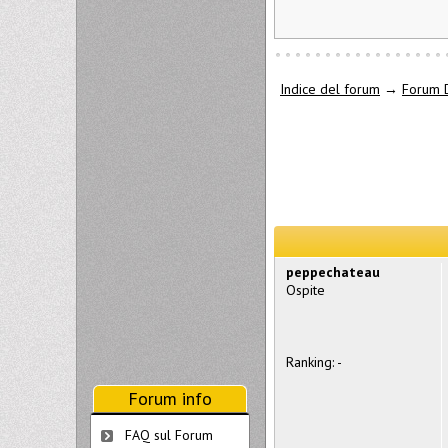
Indice del forum
→
Forum D
peppechateau
Ospite
Ranking: -
Forum info
FAQ sul Forum