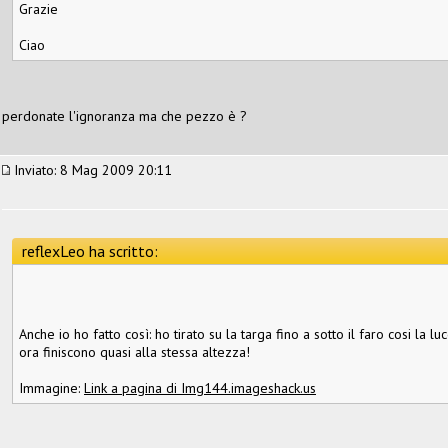
Grazie
Ciao
perdonate l'ignoranza ma che pezzo è ?
Inviato: 8 Mag 2009 20:11
reflexLeo ha scritto:
Anche io ho fatto così: ho tirato su la targa fino a sotto il faro cosi la l
ora finiscono quasi alla stessa altezza!
Immagine:
Link a pagina di Img144.imageshack.us