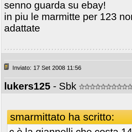
senno guarda su ebay!
in piu le marmitte per 123 
adattate
Inviato: 17 Set 2008 11:56
lukers125
- Sbk
smarmittato ha scritto:
c è la giannelli che costa 