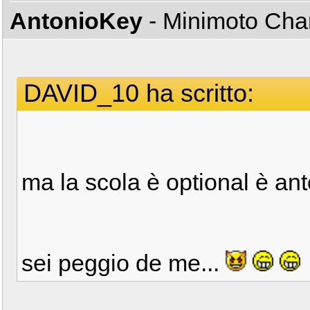
AntonioKey
- Minimoto Ch
DAVID_10 ha scritto:
ma la scola è optional è a
sei peggio de me...