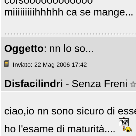
corsoooooooooooo
miiiiiiiiihhhhh ca se mange...
Oggetto
: nn lo so...
Inviato: 22 Mag 2006 17:42
Disfacilindri
- Senza Freni
ciao,io nn sono sicuro di ess
ho l'esame di maturità....