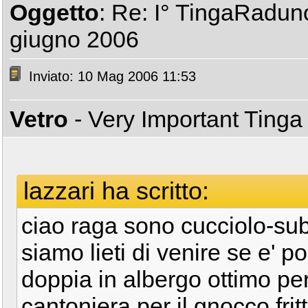
Oggetto
: Re: I° TingaRadun
giugno 2006
Inviato: 10 Mag 2006 11:53
Vetro
- Very Important Ting
lazzari ha scritto:
ciao raga sono cucciolo-su
siamo lieti di venire se e' p
doppia in albergo ottimo per
cantoniera per il gnocco fri