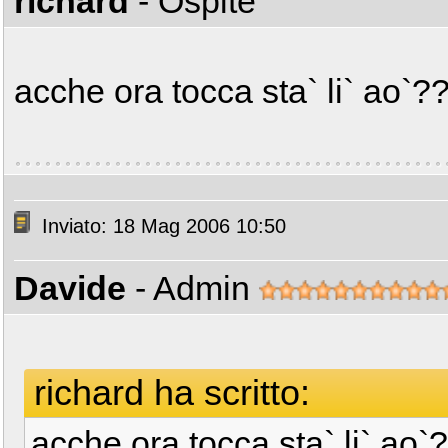
richard
- Ospite
acche ora tocca sta` li` ao`?
Inviato: 18 Mag 2006 10:50
Davide
- Admin
richard ha scritto:
acche ora tocca sta` li` ao`