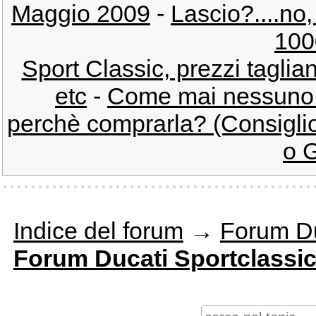
Maggio 2009
-
Lascio?....no
100
Sport Classic, prezzi taglia
etc
-
Come mai nessuno c
perchè comprarla? (Consiglio
o 
Indice del forum
→
Forum Du
Forum Ducati Sportclassi