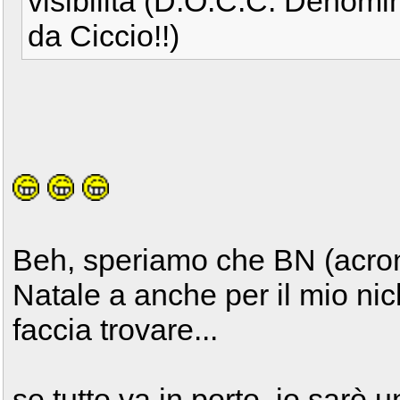
visibilità (D.O.C.C. Denomi
da Ciccio!!)
Beh, speriamo che BN (acro
Natale a anche per il mio ni
faccia trovare...
se tutto va in porto, io sarò 