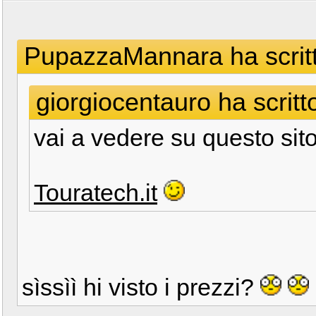
PupazzaMannara ha scritt
giorgiocentauro ha scritt
vai a vedere su questo sit
Touratech.it
sìssìì hi visto i prezzi?