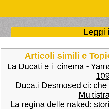
Leggi i
Articoli simili e Top
La Ducati e il cinema
-
Yama
109
Ducati Desmosedici: che
Multistr
La regina delle naked: stor