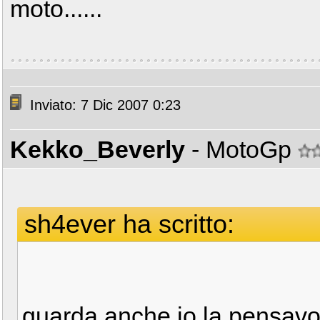
moto......
Inviato: 7 Dic 2007 0:23
Kekko_Beverly
- MotoGp
sh4ever ha scritto:
guarda anche io la pensavo