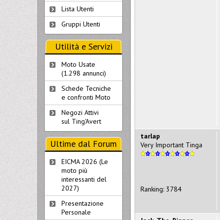
Lista Utenti
Gruppi Utenti
Utilità e Servizi
Moto Usate
(1.298 annunci)
Schede Tecniche
e confronti Moto
Negozi Attivi
sul Ting'Avert
tarlap
Ultime dal Forum
Very Important Tinga
EICMA 2026 (Le
moto più
interessanti del
2027)
Ranking: 3784
Presentazione
Personale