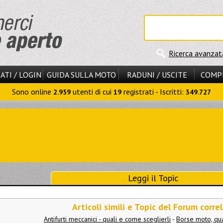
Ricerca avanzat
ATI / LOGIN
GUIDA SULLA MOTO
RADUNI / USCITE
COMP
Sono online
utenti di cui
registrati - Iscritti:
2.959
19
349.727
Leggi il Topic
Articoli simili e Topic del Forum correl
Antifurti meccanici - quali e come sceglierli
-
Borse moto, qua