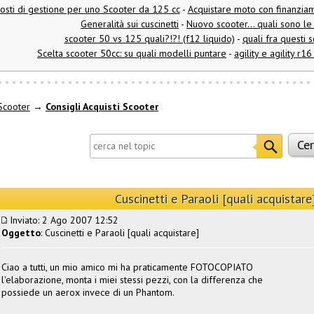
costi di gestione per uno Scooter da 125 cc
-
Acquistare moto con finanzia
Generalità sui cuscinetti
-
Nuovo scooter... quali sono le 
scooter 50 vs 125 quali?!?! (f12 liquido)
-
quali fra questi 
Scelta scooter 50cc: su quali modelli puntare
-
agility e agility r1
Scooter
→
Consigli Acquisti Scooter
Cuscinetti e Paraoli [quali acquistare
Inviato: 2 Ago 2007 12:52
Oggetto
: Cuscinetti e Paraoli [quali acquistare]
Ciao a tutti, un mio amico mi ha praticamente FOTOCOPIATO
l'elaborazione, monta i miei stessi pezzi, con la differenza che
possiede un aerox invece di un Phantom.