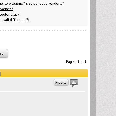
mento o leasing? E se poi devo venderla?
varianti?
scooter usati?
6 (quali differenze?)
Pagina
1
di
1
]
Riporta