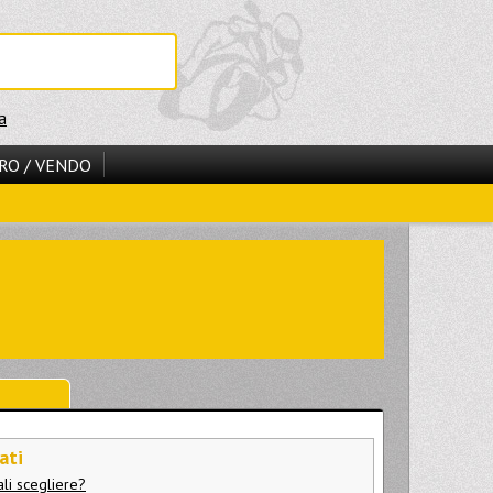
a
RO / VENDO
ati
li scegliere?