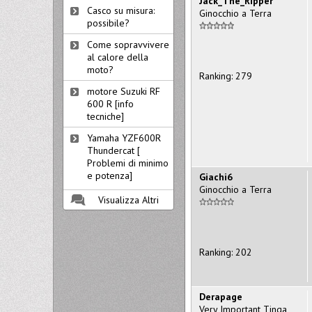
Jack_The_Ripper
Casco su misura:
Ginocchio a Terra
possibile?
Come sopravvivere
al calore della
moto?
Ranking: 279
motore Suzuki RF
600 R [info
tecniche]
Yamaha YZF600R
Thundercat [
Problemi di minimo
e potenza]
Giachi6
Ginocchio a Terra
Visualizza Altri
Ranking: 202
Derapage
Very Important Tinga