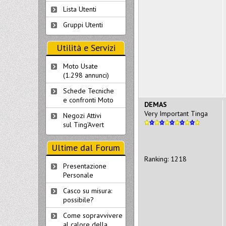
Lista Utenti
Gruppi Utenti
Utilità e Servizi
Moto Usate
(1.298 annunci)
Schede Tecniche
e confronti Moto
DEMAS
Very Important Tinga
Negozi Attivi
sul Ting'Avert
Ultime dal Forum
Ranking: 1218
Presentazione
Personale
Casco su misura:
possibile?
Come sopravvivere
al calore della