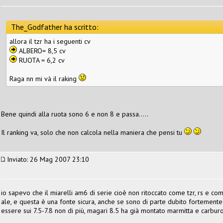
The_Godfather ha scritto:
allora il tzr ha i seguenti cv
ALBERO= 8,5 cv
RUOTA = 6,2 cv
Raga nn mi và il raking
Bene quindi alla ruota sono 6 e non 8 e passa.....
Il ranking va, solo che non calcola nella maniera che pensi tu
Inviato: 26 Mag 2007 23:10
io sapevo che il miarelli am6 di serie cioè non ritoccato come tzr, rs e c
ale, e questa è una fonte sicura, anche se sono di parte dubito fortement
essere sui 7.5-7.8 non di più, magari 8.5 ha già montato marmitta e carbur