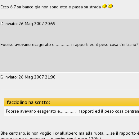
Ecco 6,7 su banco gia non sono otto e passa su strada
Inviato: 26 Mag 2007 20:59
Foorse avevano esagerato e............. i rapporti ed il peso cosa c'entran
Inviato: 26 Mag 2007 21:00
facciolino ha scritto:
Foorse avevano esagerato e............. i rapporti ed il peso cosa c'ent
Bhe centrano, io non voglio i cv all'albero ma alla ruota......se il rapport
perde un po di potenza.....e anche con il peso 120kili......