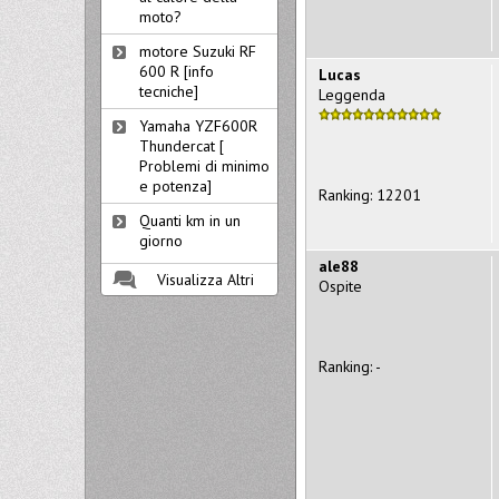
moto?
motore Suzuki RF
600 R [info
Lucas
tecniche]
Leggenda
Yamaha YZF600R
Thundercat [
Problemi di minimo
e potenza]
Ranking: 12201
Quanti km in un
giorno
ale88
Visualizza Altri
Ospite
Ranking: -