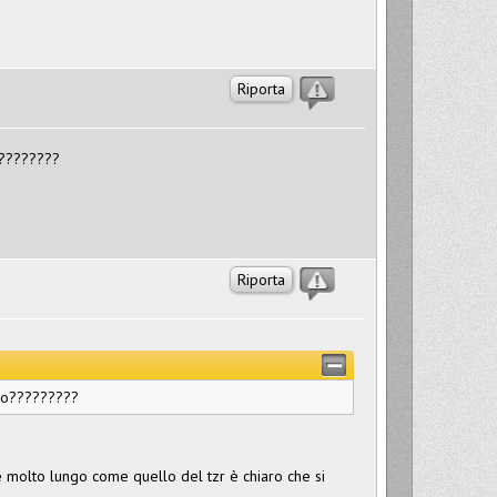
Riporta
o?????????
Riporta
rano?????????
o è molto lungo come quello del tzr è chiaro che si