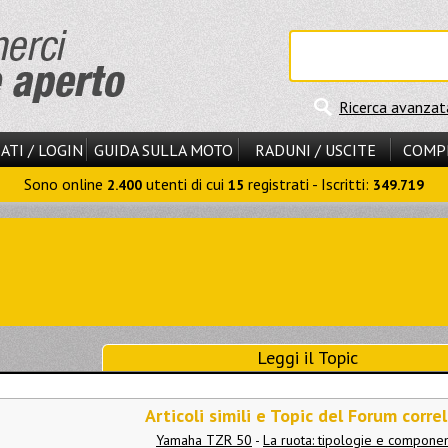
Ricerca avanzat
ATI / LOGIN
GUIDA SULLA MOTO
RADUNI / USCITE
COMP
Sono online
utenti di cui
registrati - Iscritti:
2.400
15
349.719
Leggi il Topic
Articoli simili e Topic del Forum correl
Yamaha TZR 50
-
La ruota: tipologie e componen