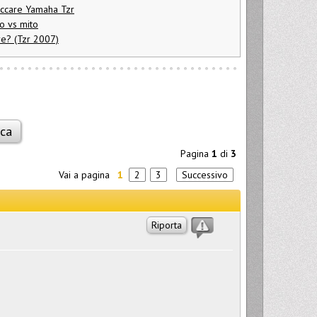
occare Yamaha Tzr
o vs mito
e? (Tzr 2007)
Pagina
1
di
3
Vai a pagina
1
2
3
Successivo
Riporta