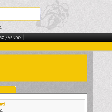
a
RO / VENDO
ati
ti