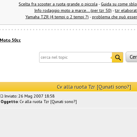
Scelta fra scooter a ruota grande o piccola
-
Guida su come sbl
Info rodaggio moto a marce... (per tzr 50)
-
tzr elaborat
Yamaha TZR (4 tempi o 2 tempi ?)
-
problema che può esser
Moto 50cc
Cv alla ruota Tzr [Qunati sono?]
Inviato: 26 Mag 2007 18:58
Oggetto
: Cv alla ruota Tzr [Qunati sono?]