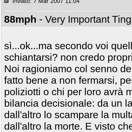
Inviato: 7 Mar 2007 11:04
88mph
- Very Important Tin
sì...ok...ma secondo voi quel
schiantarsi? non credo propr
Noi ragioniamo col senno del
fatto bene a non fermarsi, per
poliziotti o chi per loro avrà
bilancia decisionale: da un la
dall'altro lo scampare la mult
dall'altro la morte. E visto ch