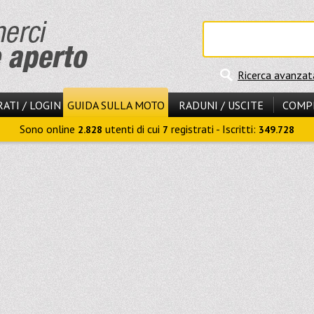
Ricerca avanzat
ATI / LOGIN
GUIDA SULLA MOTO
RADUNI / USCITE
COMP
Sono online
utenti di cui
registrati - Iscritti:
2.828
7
349.728