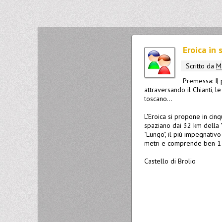
Eroica in 
Scritto da
M
Premessa: I| 
attraversando il Chianti, 
toscano...
L'Eroica si propone in cinq
spaziano dai 32 km della 
"Lungo", il più impegnativo
metri e comprende ben 11
Castello di Brolio