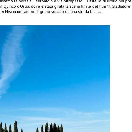
temo la borsa sul serbatoio e via oltrepasso il Castello di Brolio nei pre
n Quirico d'Orcia, dove è stata girata la scena finale del film "Il Gladiat
i Elisi in un campo di grano solcato da una strada bianca.