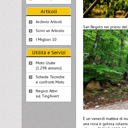
Articoli
Archivio Articoli
San Regolo nei pressi del 
Scrivi un Articolo
I Migliori 10
Utilità e Servizi
Moto Usate
(1.298 annunci)
Schede Tecniche
e confronti Moto
Negozi Attivi
sul Ting'Avert
È un venerdì mattina di ma
una ricca e golosa colazi