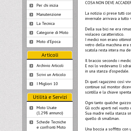
COSA NON DEVE ACCADE
Per chi inizia
La notizia ci prese tutti c
Manutenzione
invernale arrivava a tutto
La Tecnica
Della sua bici ne era rimas
Categorie di Moto
violaceo caratteristico.
I medici non erano ottimist
Moto d'Epoca
vetro della macchina era 
scatola resta intera ma den
Articoli
Il braccio secondo i medic
Archivio Articoli
E noi lo vedevamo lì sdrai
in una stanza d’ospedale.
Scrivi un Articolo
Di quel ragazzino così viv
I Migliori 10
continue sul monitor dicev
scintilla e la chiave spenta
Utilità e Servizi
Ogni tanto qualche guizzo
Moto Usate
Gli occhi aperti nel vuoto
(1.298 annunci)
Sua madre nella stanza sno
quello di smallman.
Schede Tecniche
e confronti Moto
Una boccia a soffitto con 