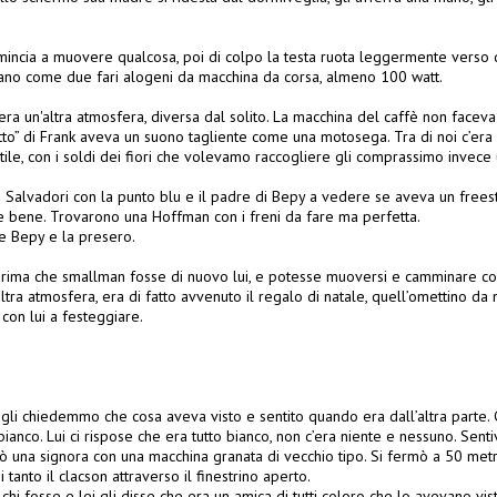
incia a muovere qualcosa, poi di colpo la testa ruota leggermente verso di l
vano come due fari alogeni da macchina da corsa, almeno 100 watt.
c’era un'altra atmosfera, diversa dal solito. La macchina del caffè non facev
to” di Frank aveva un suono tagliente come una motosega. Tra di noi c’era u
ile, con i soldi dei fiori che volevamo raccogliere gli comprassimo invece 
alvadori con la punto blu e il padre di Bepy a vedere se aveva un frees
 bene. Trovarono una Hoffman con i freni da fare ma perfetta.
se Bepy e la presero.
 prima che smallman fosse di nuovo lui, e potesse muoversi e camminare c
'altra atmosfera, era di fatto avvenuto il regalo di natale, quell’omettino da
 con lui a festeggiare.
 gli chiedemmo che cosa aveva visto e sentito quando era dall’altra parte.
bianco. Lui ci rispose che era tutto bianco, non c’era niente e nessuno. Sent
vò una signora con una macchina granata di vecchio tipo. Si fermò a 50 metr
tanto il clacson attraverso il finestrino aperto.
e chi fosse e lei gli disse che era un amica di tutti coloro che lo avevano vis