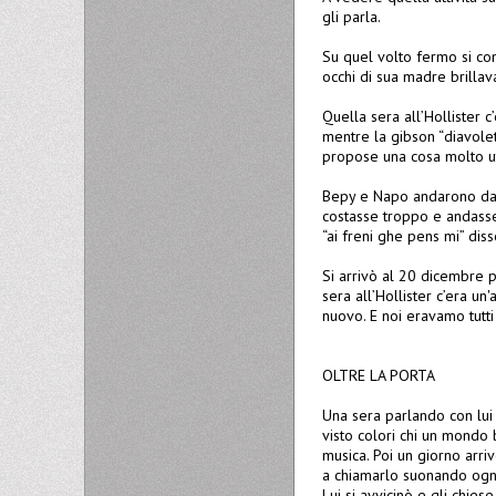
gli parla.
Su quel volto fermo si com
occhi di sua madre brilla
Quella sera all’Hollister 
mentre la gibson “diavolet
propose una cosa molto ut
Bepy e Napo andarono da S
costasse troppo e andasse
“ai freni ghe pens mi” dis
Si arrivò al 20 dicembre
sera all’Hollister c’era un
nuovo. E noi eravamo tutti
OLTRE LA PORTA
Una sera parlando con lui
visto colori chi un mondo 
musica. Poi un giorno arri
a chiamarlo suonando ogni 
Lui si avvicinò e gli chies