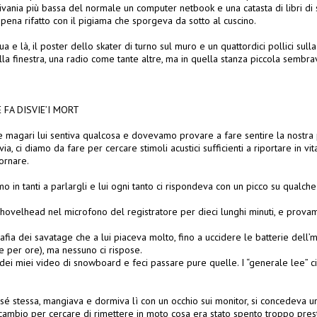
ivania più bassa del normale un computer netbook e una catasta di libri di 
ppena rifatto con il pigiama che sporgeva da sotto al cuscino.
a e là, il poster dello skater di turno sul muro e un quattordici pollici sull
la finestra, una radio come tante altre, ma in quella stanza piccola sembr
 FA DISVIE’I MORT
he magari lui sentiva qualcosa e dovevamo provare a fare sentire la nostra
via, ci diamo da fare per cercare stimoli acustici sufficienti a riportare in v
ornare.
in tanti a parlargli e lui ogni tanto ci rispondeva con un picco su qualche 
shovelhead nel microfono del registratore per dieci lunghi minuti, e prov
fia dei savatage che a lui piaceva molto, fino a uccidere le batterie dell’
ce per ore), ma nessuno ci rispose.
dei miei video di snowboard e feci passare pure quelle. I “generale lee” ci
sé stessa, mangiava e dormiva lì con un occhio sui monitor, si concedeva u
 cambio per cercare di rimettere in moto cosa era stato spento troppo pres