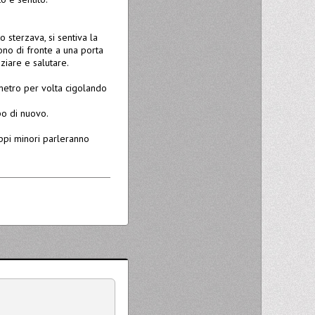
o sterzava, si sentiva la
rono di fronte a una porta
aziare e salutare.
imetro per volta cigolando
po di nuovo.
uppi minori parleranno