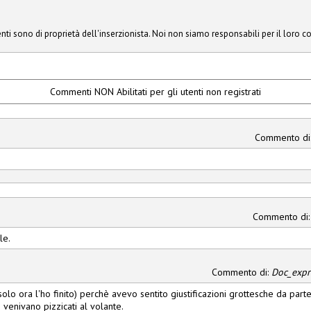
ti sono di proprietà dell'inserzionista. Noi non siamo responsabili per il loro c
Commenti NON Abilitati per gli utenti non registrati
Commento di
Commento di
le.
Commento di:
Doc_expr
solo ora l'ho finito) perchè avevo sentito giustificazioni grottesche da part
 venivano pizzicati al volante.