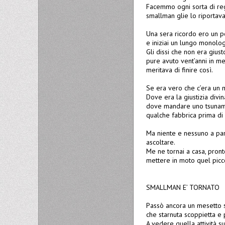
Facemmo ogni sorta di regis
smallman glie lo riportava
Una sera ricordo ero un po
e iniziai un lungo monolo
Gli dissi che non era gius
pure avuto vent’anni in m
meritava di finire così.
Se era vero che c’era un 
Dove era la giustizia divi
dove mandare uno tsunami 
qualche fabbrica prima di 
Ma niente e nessuno a par
ascoltare.
Me ne tornai a casa, pront
mettere in moto quel picc
SMALLMAN E’ TORNATO
Passò ancora un mesetto se
che starnuta scoppietta e p
A vedere quella attività su