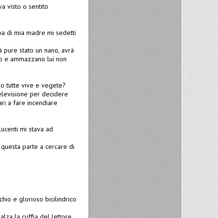
va visto o sentito
mba di mia madre mi sedetti
à pure stato un nano, avrà
ano e ammazzano lui non
no tutte vive e vegete?
televisione per decidere
i a fare incendiare
ucenti mi stava ad
 questa parte a cercare di
hio e glorioso bicilindrico
lza la cuffia del lettore,