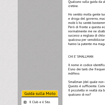
Qualcuno sulla guida da ub
cretine.
Ho sentito molta gente tuo
e droga del governo, macc
molti li ho sentiti bestem
Però di fronte a questa e
normalmente me ne sbatto 
successi a migliaia di chil
qualcosa per sensibilizza
hanno la patente ma mag
CHI E’ SMALLMAN
Il nome in codice identifi
E’uno dei tanti che freque
indifeso.
Smallman (del quale non c
Questo è sufficiente. Come
Il piccoletto in realtà st
Guida sulla Moto
qualcuno di noi?
Il Club e il Sito