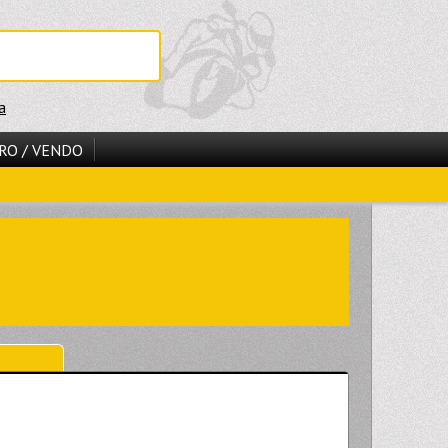
a
RO / VENDO