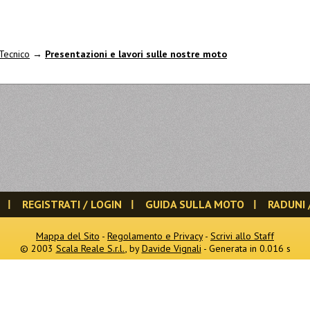
Tecnico
→
Presentazioni e lavori sulle nostre moto
REGISTRATI / LOGIN
GUIDA SULLA MOTO
RADUNI 
Mappa del Sito
-
Regolamento e Privacy
-
Scrivi allo Staff
© 2003
Scala Reale S.r.l.
, by
Davide Vignali
- Generata in 0.016 s