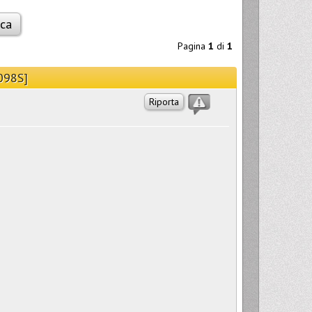
Pagina
1
di
1
1098S]
Riporta