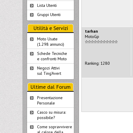
Lista Utenti
Gruppi Utenti
Utilità e Servizi
tarhan
MotoGp
Moto Usate
(1.298 annunci)
Schede Tecniche
e confronti Moto
Ranking: 1280
Negozi Attivi
sul Ting'Avert
Ultime dal Forum
Presentazione
Personale
Casco su misura:
possibile?
Come sopravvivere
al calore della