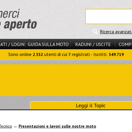
Ricerca avanzat
ATI / LOGIN
GUIDA SULLA MOTO
RADUNI / USCITE
COMP
Sono online
utenti di cui
registrati - Iscritti:
2.532
7
349.719
Leggi il Topic
Tecnico
→
Presentazioni e lavori sulle nostre moto