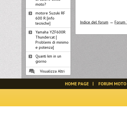
moto?
motore Suzuki RF
600 R [info
Indice del forum
→
Forum 
tecniche]
Yamaha YZF600R
Thundercat [
Problemi di minimo
e potenza]
Quanti km in un
giorno
Visualizza Altri
HOME PAGE
FORUM MOTO