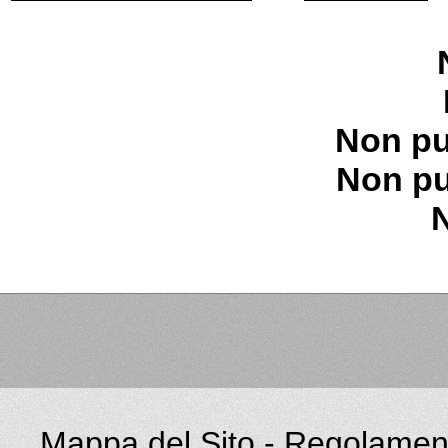
Non pu
Non pu
Mappa del Sito
-
Regolament