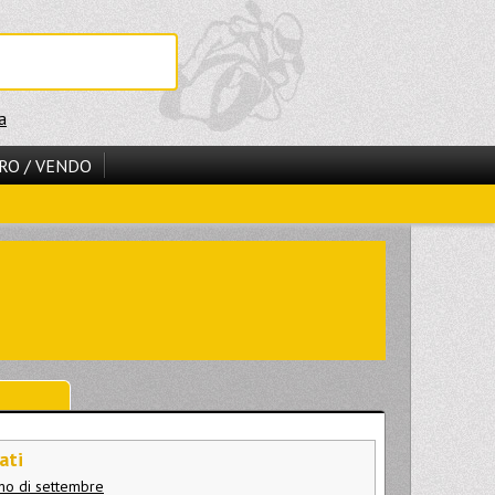
a
RO / VENDO
ati
smo di settembre