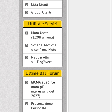
Lista Utenti
Gruppi Utenti
Utilità e Servizi
Moto Usate
(1.298 annunci)
Schede Tecniche
e confronti Moto
Negozi Attivi
sul Ting'Avert
Ultime dal Forum
EICMA 2026 (Le
moto più
interessanti del
2027)
Presentazione
Personale