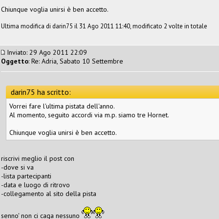
Chiunque voglia unirsi è ben accetto.
Ultima modifica di darin75 il 31 Ago 2011 11:40, modificato 2 volte in totale
Inviato: 29 Ago 2011 22:09
Oggetto
: Re: Adria, Sabato 10 Settembre
darin75 ha scritto:
Vorrei fare l'ultima pistata dell'anno.
Al momento, seguito accordi via m.p. siamo tre Hornet.
Chiunque voglia unirsi è ben accetto.
riscrivi meglio il post con
-dove si va
-lista partecipanti
-data e luogo di ritrovo
-collegamento al sito della pista
senno' non ci caga nessuno