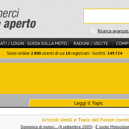
Ricerca avanzat
ATI / LOGIN
GUIDA SULLA MOTO
RADUNI / USCITE
COMP
Sono online
utenti di cui
registrati - Iscritti:
2.800
10
349.724
Leggi il Topic
Articoli simili e Topic del Forum correl
Domenica di motori... (4 settembre 2005)
-
E' uscito Motocicli