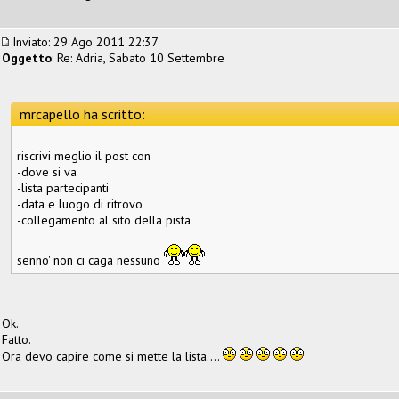
Inviato: 29 Ago 2011 22:37
Oggetto
: Re: Adria, Sabato 10 Settembre
mrcapello ha scritto:
riscrivi meglio il post con
-dove si va
-lista partecipanti
-data e luogo di ritrovo
-collegamento al sito della pista
senno' non ci caga nessuno
Ok.
Fatto.
Ora devo capire come si mette la lista....