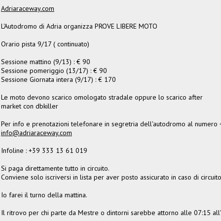
Adriaraceway.com
L'Autodromo di Adria organizza PROVE LIBERE MOTO
Orario pista 9/17 ( continuato)
Sessione mattino (9/13) : € 90
Sessione pomeriggio (13/17) : € 90
Sessione Giornata intera (9/17) : € 170
Le moto devono scarico omologato stradale oppure lo scarico after
market con dbkiller
Per info e prenotazioni telefonare in segretria dell'autodromo al numer
info@adriaraceway.com
Infoline : +39 333 13 61 019
Si paga direttamente tutto in circuito.
Conviene solo iscriversi in lista per aver posto assicurato in caso di circuit
Io farei il turno della mattina.
Il ritrovo per chi parte da Mestre o dintorni sarebbe attorno alle 07:15 all'