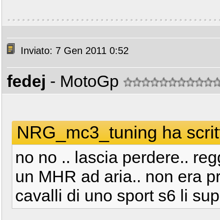
Inviato: 7 Gen 2011 0:52
fedej
- MotoGp
NRG_mc3_tuning ha scrit
no no .. lascia perdere.. reg
un MHR ad aria.. non era p
cavalli di uno sport s6 li su