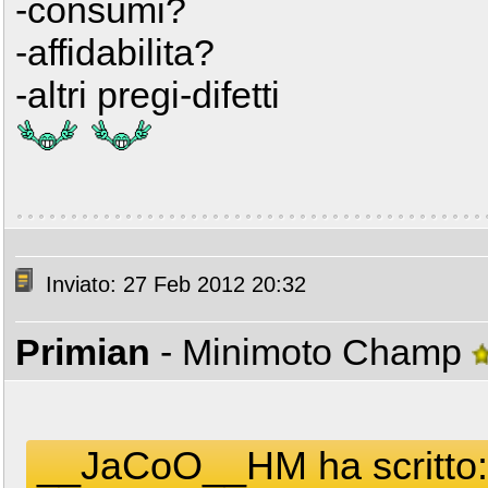
-consumi?
-affidabilita?
-altri pregi-difetti
Inviato: 27 Feb 2012 20:32
Primian
- Minimoto Champ
__JaCoO__HM ha scritto: