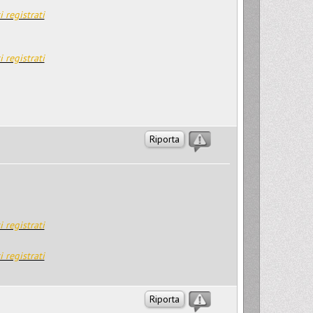
i registrati
i registrati
Riporta
i registrati
i registrati
Riporta