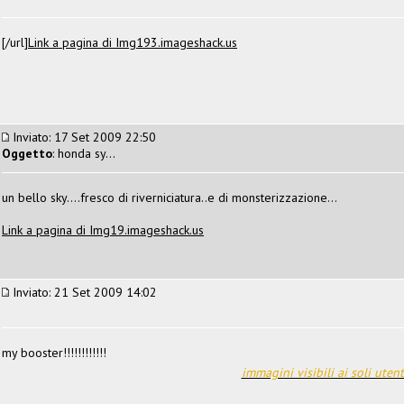
[/url]
Link a pagina di Img193.imageshack.us
Inviato: 17 Set 2009 22:50
Oggetto
: honda sy...
un bello sky....fresco di riverniciatura..e di monsterizzazione...
Link a pagina di Img19.imageshack.us
Inviato: 21 Set 2009 14:02
my booster!!!!!!!!!!!!
immagini visibili ai soli utent