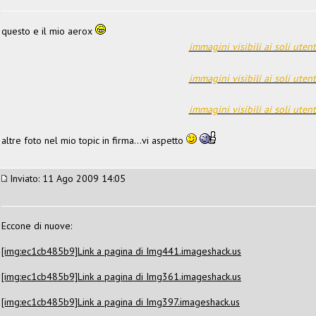
questo e il mio aerox
immagini visibili ai soli utent
immagini visibili ai soli utent
immagini visibili ai soli utent
altre foto nel mio topic in firma...vi aspetto
Inviato: 11 Ago 2009 14:05
Eccone di nuove:
[img:ec1cb485b9]
Link a pagina di Img441.imageshack.us
[img:ec1cb485b9]
Link a pagina di Img361.imageshack.us
[img:ec1cb485b9]
Link a pagina di Img397.imageshack.us