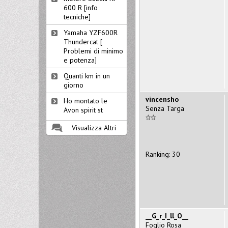
600 R [info
tecniche]
Yamaha YZF600R
Thundercat [
Problemi di minimo
e potenza]
Quanti km in un
giorno
vincensho
Ho montato le
Senza Targa
Avon spirit st
Visualizza Altri
Ranking: 30
__G_r_I_ll_O__
Foglio Rosa