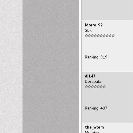
Morre_92
Sbk
Ranking: 919
dj147
Derapata
Ranking: 407
the_worm
MotoGp