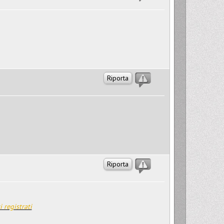
Riporta
Riporta
i registrati