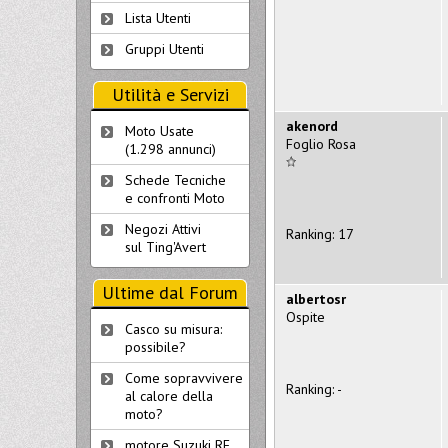
Lista Utenti
Gruppi Utenti
Utilità e Servizi
akenord
Moto Usate
Foglio Rosa
(1.298 annunci)
Schede Tecniche
e confronti Moto
Negozi Attivi
Ranking: 17
sul Ting'Avert
Ultime dal Forum
albertosr
Ospite
Casco su misura:
possibile?
Come sopravvivere
Ranking: -
al calore della
moto?
motore Suzuki RF