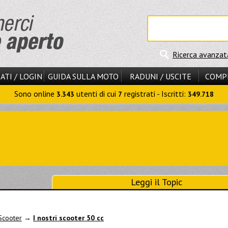
Ricerca avanzat
ATI / LOGIN
GUIDA SULLA MOTO
RADUNI / USCITE
COMP
Sono online
utenti di cui
registrati - Iscritti:
3.343
7
349.718
Leggi il Topic
Scooter
→
I nostri scooter 50 cc