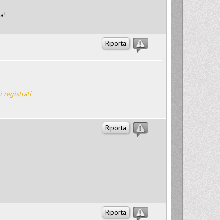
ma!
Riporta
i registrati
Riporta
Riporta