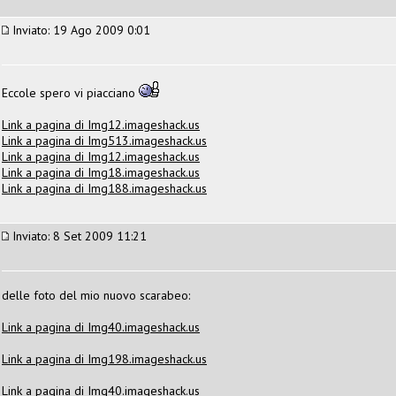
Inviato: 19 Ago 2009 0:01
Eccole spero vi piacciano
Link a pagina di Img12.imageshack.us
Link a pagina di Img513.imageshack.us
Link a pagina di Img12.imageshack.us
Link a pagina di Img18.imageshack.us
Link a pagina di Img188.imageshack.us
Inviato: 8 Set 2009 11:21
delle foto del mio nuovo scarabeo:
Link a pagina di Img40.imageshack.us
Link a pagina di Img198.imageshack.us
Link a pagina di Img40.imageshack.us