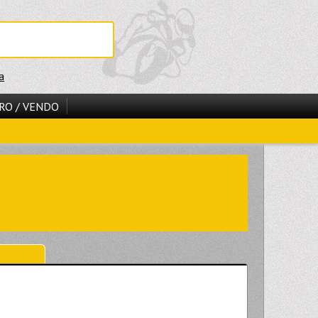
a
RO / VENDO